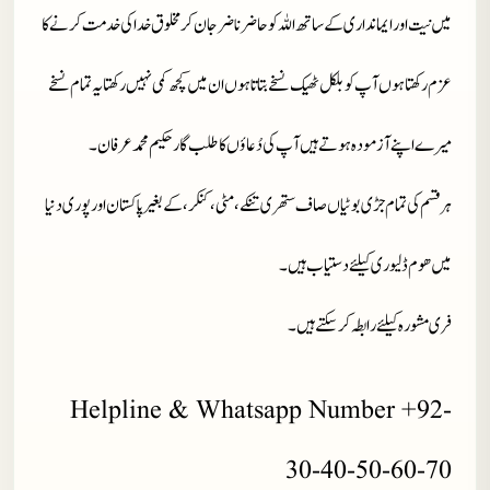
میں نیت اور ایمانداری کے ساتھ اللہ کو حاضر ناضر جان کر مخلوق خدا کی خدمت کرنے کا
عزم رکھتا ہوں آپ کو بلکل ٹھیک نسخے بتاتا ہوں ان میں کچھ کمی نہیں رکھتا یہ تمام نسخے
میرے اپنے آزمودہ ہوتے ہیں آپ کی دُعاؤں کا طلب گار حکیم محمد عرفان۔
ہر قسم کی تمام جڑی بوٹیاں صاف ستھری تنکے، مٹی، کنکر، کے بغیر پاکستان اور پوری دنیا
میں ھوم ڈلیوری کیلئے دستیاب ہیں۔
فری مشورہ کیلئے رابطہ کر سکتے ہیں۔
Helpline & Whatsapp Number +92-
30-40-50-60-70