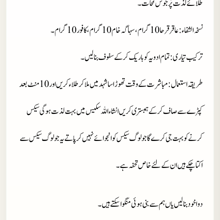
طلائے لذت پُر جوش لمحات۔
نسخہ الشفاء
: عاقرقرحا 10 گرام، سہاگہ خام 10 گرام، کافور 10 گرام۔
ترکیب تیاری
: تمام ادویہ کو باریک کر کے سفوف بنا لیں۔
طریقہ استعمال
: مباشرت کے وقت تھوڑا سا شہد میں ملا کر طلاء کریں اور 10 منٹ بعد
کپڑے سے صاف کر کے ہمبستری کریں انشاءاللہ سکیس میں بہت لذت ہو گی سیکس
کرنے کو بہت جی کرے گا جو لوگ سیکس کو انجوائے نہیں کر پاتے یہ جو لوگ سیکس سے
اکتا چکے ہیں ان کے لئے خاص تحفہ ہے۔
دوا خود بنا لیں یاں ہم سے بنی ہوئی منگوا سکتے ہیں۔