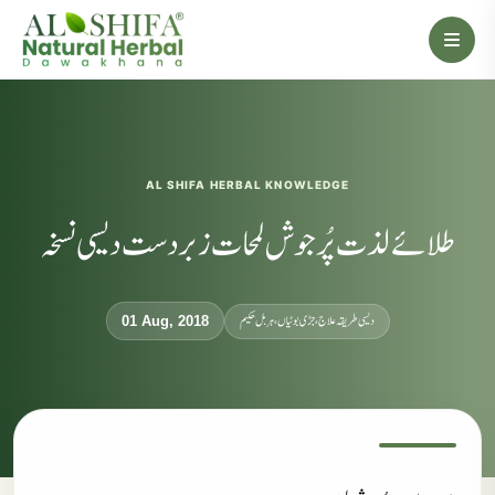
AL SHIFA HERBAL KNOWLEDGE
طلائے لذت پُر جوش لمحات زبردست دیسی نسخہ
دیسی طریقہ علاج، جڑی بوٹیاں، ہربل حکیم
01 Aug, 2018