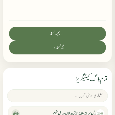
← پچھلا نسخہ
اگلا نسخہ →
تمام بلاگ کیٹیگریز
دیسی طریقہ علاج، جڑی بوٹیاں، ہربل حکیم
2608