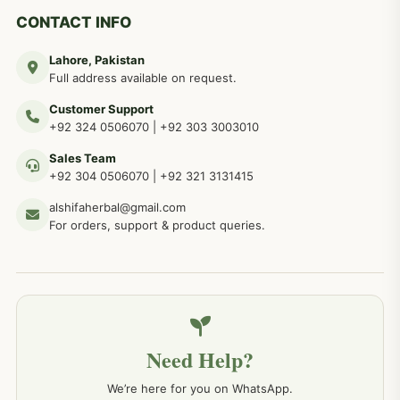
دماغی امراض کےلئے مختلف دیسی نسخہ جات
277
CONTACT INFO
Lahore, Pakistan
مردوں کے خاص امراض کے بے شمار دیسی نسخے
267
Full address available on request.
Customer Support
عضو خاص کےلئے طلاء، مالش دیسی علاج
+92 324 0506070
|
+92 303 3003010
263
Sales Team
+92 304 0506070
|
+92 321 3131415
جلد کے امراض کےلئے مختلف دیسی نسخہ جات
238
alshifaherbal@gmail.com
For orders, support & product queries.
جگر کے امراض کےلئے مختلف دیسی نسخہ جات
236
خون کے امراض کےلئے مختلف دیسی نسخہ جات
226
Need Help?
کمر درد کا جڑی بو ٹیوں سے علاج اور نسخہ جات
198
We’re here for you on WhatsApp.