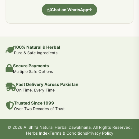
جسمانی کمزوری کا علاج اور نسخہ جات
193
Chat on WhatsApp
دردیں تمام جسمانی دردوں کا دیسی علاج
190
عضو خاص کےلئے طلاء-تیل-آئل-روغن-دیسی نسخہ جات اور علاج
100% Natural & Herbal
188
Pure & Safe Ingredients
Secure Payments
جوڑوں کے امراض کےلئے مختلف دیسی نسخہ جات
186
Multiple Safe Options
Fast Delivery Across Pakistan
جریان و احتلام کےلئے دیسی نسخہ جات
182
On Time, Every Time
Trusted Since 1999
سینہ اور پھیپھڑوں کے امراض کا علاج اور دیسی نسخہ جات
177
Over Two Decades of Trust
دل کی کمزوری کےلئے جڑی بوٹیوں سے علاج
© 2026 Al Shifa Natural Herbal Dawakhana. All Rights Reserved.
175
Herbs Index
Terms & Conditions
Privacy Policy