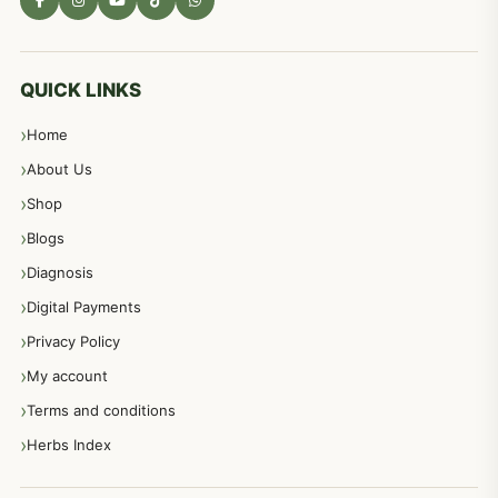
مادہ تولید، منی کا جڑی بوٹیوں کیساتھ علاج
539
معدہ اور آنتوں کے امراض کا علاج مختلف دیسی نسخہ جات
496
QUICK LINKS
Home
پیٹ، معدہ اور آنتوں کے امراض نسخہ جات
492
About Us
Shop
مشت زنی، ہاتھ رسی، ماسٹر بیشن کا علاج اور نسخہ جات
364
Blogs
Diagnosis
اعصاب اور پٹھوں کے امراض کےلئے دیسی نسخہ جات
350
Digital Payments
Privacy Policy
عورتوں کے امراض کےلئے مختلف دیسی نسخہ جات
334
My account
Terms and conditions
مردانہ طاقت مردانہ ٹائمنگ مردانہ کمزوری کے لیے نسخہ جات
281
Herbs Index