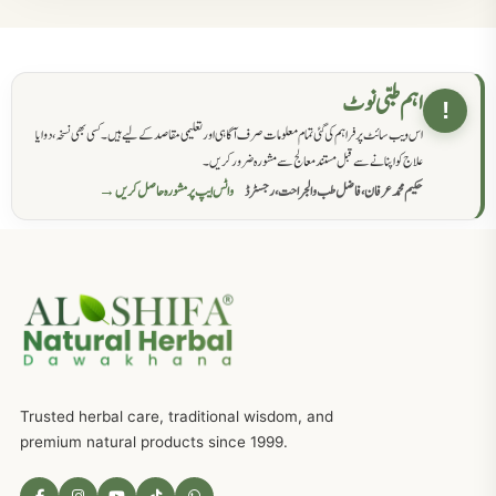
مردانہ کمزوری کا علاج جڑی بوٹیوں سے
869
حکماء کےلئے نسخہ جات
862
اہم طبی نوٹ
!
اس ویب سائٹ پر فراہم کی گئی تمام معلومات صرف آگاہی اور تعلیمی مقاصد کے لیے ہیں۔ کسی بھی نسخہ، دوا یا
سرعت انزال کا علاج اور دیسی نسخہ جات
818
علاج کو اپنانے سے قبل مستند معالج سے مشورہ ضرور کریں۔
حکیم محمد عرفان، فاضل طب والجراحت، رجسٹرڈ
واٹس ایپ پر مشورہ حاصل کریں →
عضوخاص کے لئے طلاء جات کے زبردست نسخے
746
جریان، احتلام کےلئے جڑی بوٹیوں کیساتھ دیسی علاج
719
ذکاوت حس کے علاج کےلئے مختلف دیسی نسخہ جات
636
Trusted herbal care, traditional wisdom, and
امراضِ معدہ کا علاج دیسی نسخہ جات
557
premium natural products since 1999.