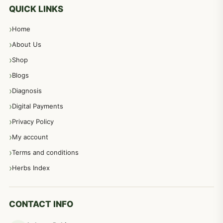
معدہ اور آنتوں کے امراض کا علاج مختلف دیسی نسخہ جات
496
QUICK LINKS
Home
پیٹ، معدہ اور آنتوں کے امراض نسخہ جات
492
About Us
Shop
مشت زنی، ہاتھ رسی، ماسٹر بیشن کا علاج اور نسخہ جات
364
Blogs
Diagnosis
اعصاب اور پٹھوں کے امراض کےلئے دیسی نسخہ جات
350
Digital Payments
Privacy Policy
عورتوں کے امراض کےلئے مختلف دیسی نسخہ جات
334
My account
Terms and conditions
مردانہ طاقت مردانہ ٹائمنگ مردانہ کمزوری کے لیے نسخہ جات
281
Herbs Index
دماغی امراض کےلئے مختلف دیسی نسخہ جات
277
CONTACT INFO