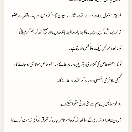
طریقہ استعمال
: رات سوتے وقت حشفہ اور سیون چھوڑ کردس سے پندرہ قطرے عضو
خاص پر مالش کریں اوپر پان کا پتہ یا ارنڈ کا پتہ باندھ دیں اور صبح اُٹھ کر نیم گرم پانی
کیساتھ دھو لیں ایک ماہ کا مکمل علاج ہے۔
فوائد
: عضو خاص کی کمزوری، پتلا پن دور ہو جائے اور عضو خاص موٹا بھی ہو جائے گا،
کھجی، لاغری، سُستی، دور ہوکر سخت ہوجائے گا۔
دوا خود بنا لیں یاں ہم سے بنی ہوئی منگوا سکتے ہیں۔
میں نیت اور ایمانداری کے ساتھ اللہ کو حاضر ناضر جان کر مخلوق خدا کی خدمت کرنے کا