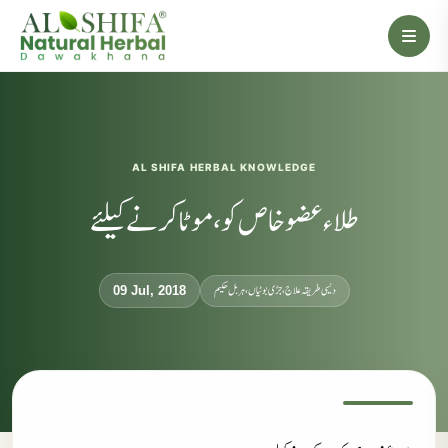
AL SHIFA HERBAL KNOWLEDGE
طلاء عضو خاص کو، موٹا کرنے کیلئے
دیسی طریقہ علاج، جڑی بوٹیاں، ہربل حکیم
09 Jul, 2018