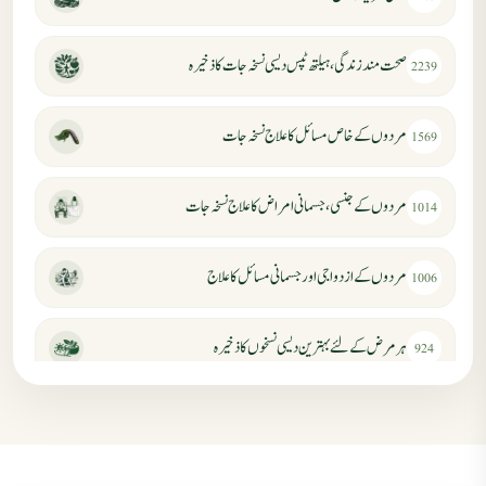
صحت مند زندگی، ہیلتھ ٹپس دیسی نسخہ جات کا ذخیرہ
2239
مردوں کے خاص مسائل کا علاج نسخہ جات
1569
مردوں کے جنسی، جسمانی امراض کا علاج نسخہ جات
1014
مردوں کے ازدواجی اور جسمانی مسائل کا علاج
1006
ہر مرض کے لئے بہترین دیسی نسخوں کا ذخیرہ
924
مردانہ کمزوری کا علاج جڑی بوٹیوں سے
869