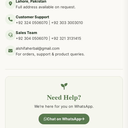
Lahore, Pakistan
مردوں کے خاص امراض کے بے شمار دیسی نسخے
267
Full address available on request.
Customer Support
عضو خاص کےلئے طلاء، مالش دیسی علاج
+92 324 0506070
|
+92 303 3003010
263
Sales Team
+92 304 0506070
|
+92 321 3131415
جلد کے امراض کےلئے مختلف دیسی نسخہ جات
238
alshifaherbal@gmail.com
For orders, support & product queries.
جگر کے امراض کےلئے مختلف دیسی نسخہ جات
236
خون کے امراض کےلئے مختلف دیسی نسخہ جات
226
Need Help?
کمر درد کا جڑی بو ٹیوں سے علاج اور نسخہ جات
198
We’re here for you on WhatsApp.
جسمانی کمزوری کا علاج اور نسخہ جات
193
Chat on WhatsApp