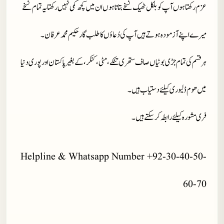
عزم رکھتا ہوں آپ کو بلکل ٹھیک نسخے بتاتا ہوں ان میں کچھ کمی نہیں رکھتا یہ تمام نسخے
میرے اپنے آزمودہ ہوتے ہیں آپ کی دُعاؤں کا طلب گار حکیم محمد عرفان۔
ہر قسم کی تمام جڑی بوٹیاں صاف ستھری تنکے، مٹی، کنکر، کے بغیر پاکستان اور پوری دنیا
میں ھوم ڈلیوری کیلئے دستیاب ہیں۔
فری مشورہ کیلئے رابطہ کر سکتے ہیں۔
Helpline & Whatsapp Number +92-30-40-50-
60-70