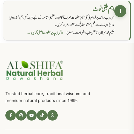
حکماء کےلئے نسخہ جات
862
اہم طبی نوٹ
!
اس ویب سائٹ پر فراہم کی گئی تمام معلومات صرف آگاہی اور تعلیمی مقاصد کے لیے ہیں۔ کسی بھی نسخہ، دوا یا
سرعت انزال کا علاج اور دیسی نسخہ جات
818
علاج کو اپنانے سے قبل مستند معالج سے مشورہ ضرور کریں۔
حکیم محمد عرفان، فاضل طب والجراحت، رجسٹرڈ
واٹس ایپ پر مشورہ حاصل کریں →
عضوخاص کے لئے طلاء جات کے زبردست نسخے
746
جریان، احتلام کےلئے جڑی بوٹیوں کیساتھ دیسی علاج
719
ذکاوت حس کے علاج کےلئے مختلف دیسی نسخہ جات
636
Trusted herbal care, traditional wisdom, and
امراضِ معدہ کا علاج دیسی نسخہ جات
557
premium natural products since 1999.
مادہ تولید، منی کا جڑی بوٹیوں کیساتھ علاج
539