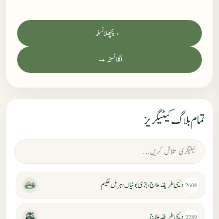
← پچھلا نسخہ
اگلا نسخہ →
تمام بلاگ کیٹیگریز
دیسی طریقہ علاج، جڑی بوٹیاں، ہربل حکیم
2608
دیسی طریقہ علاج
2289