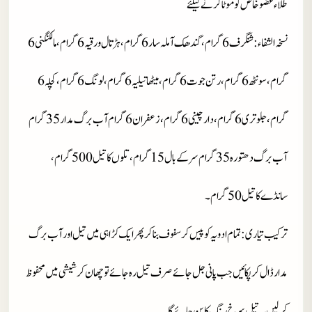
طلاء عضو خاص کو موٹا کرنے کیلئے
نسخہ الشفاء
: شنگرف 6 گرام، گندھک آملہ سار 6 گرام، ہڑتال ورقیہ 6 گرام، مالکنگنی 6
گرام، سونٹھ 6 گرام، رتن جوت 6 گرام، میٹھا تیلیہ 6 گرام، لونگ 6 گرام، کچلہ 6
گرام، جلوتری 6 گرام، دار چینی 6 گرام، زعفران 6 گرام آب برگ مدار 35 گرام
آب برگ دھتورہ 35 گرام سر کے بال 15 گرام، تلوں کا تیل 500 گرام،
سانڈے کا تیل 50 گرام۔
ترکیب تیاری
: تمام ادویہ کو پیس کر سفوف بنا کر پھر ایک کڑاہی میں تیل اور آب برگ
مدار ڈال کر پکائیں جب پانی جل جائے صرف تیل رہ جائے تو چھان کر شیشی میں محفوظ
کر لیں یہ تیل سرخ رنگ کا بن جائے گا۔