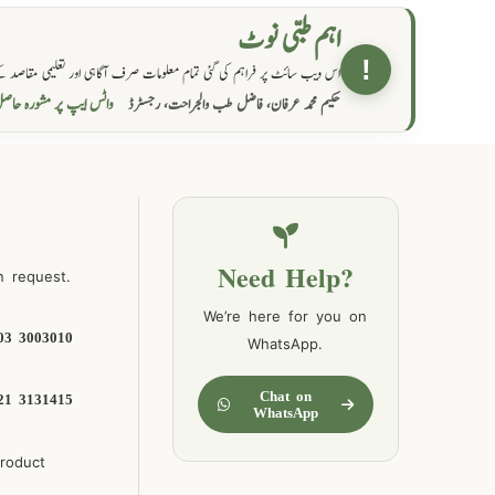
اہم طبی نوٹ
!
اس ویب سائٹ پر فراہم کی گئی تمام معلومات صرف آگاہی اور تعلیمی مقاصد کے
واٹس ایپ پر مشورہ  →
حکیم محمد عرفان، فاضل طب والجراحت، رجسٹرڈ
Need Help?
n request.
We’re here for you on
03 3003010
WhatsApp.
Chat on
21 3131415
WhatsApp
product