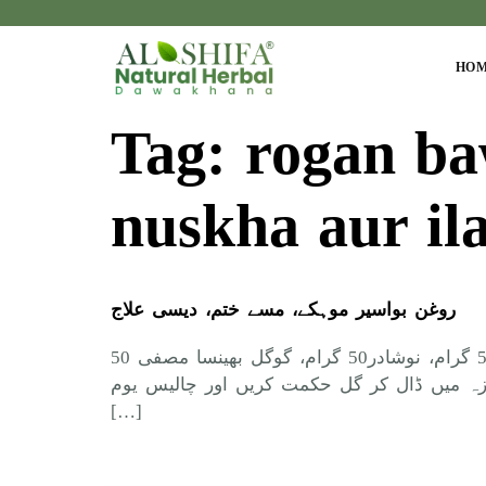
HO
Tag:
rogan ba
nuskha aur ila
روغن بواسیر موہکے، مسے ختم، دیسی علاج
روغن بواسیر، خون بند، خونی بادی، موہکے، مسے ختم، دیسی علاج نسخہ الشفاء : قلمی شورہ مصفی 50 گرام، نوشادر50 گرام، گوگل بھینسا مصفی 50
روغنی کوزہ میں ڈال کر گل حکمت کریں اور چالیس یوم
[…]