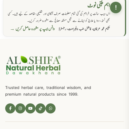
اہم طبی نوٹ
!
اس ویب سائٹ پر فراہم کی گئی تمام معلومات صرف آگاہی اور تعلیمی مقاصد کے لیے ہیں۔ کسی
بھی نسخہ، دوا یا علاج کو اپنانے سے قبل مستند معالج سے مشورہ ضرور کریں۔
واٹس ایپ پر مشورہ حاصل کریں →
حکیم محمد عرفان، فاضل طب والجراحت، رجسٹرڈ
Trusted herbal care, traditional wisdom, and
premium natural products since 1999.