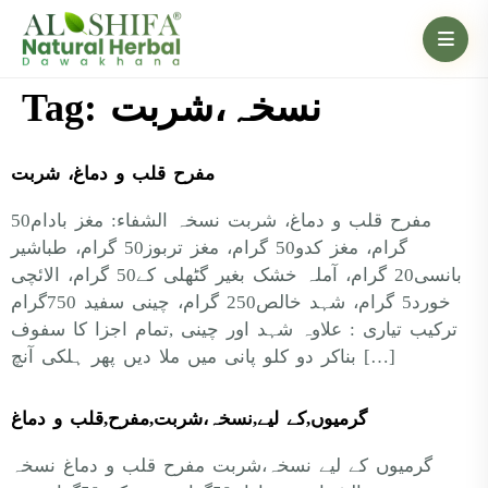
نسخہ،شربت
Tag:
مفرح قلب و دماغ، شربت
مفرح قلب و دماغ، شربت نسخہ الشفاء: مغز بادام50
گرام، مغز کدو50 گرام، مغز تربوز50 گرام، طباشیر
بانسی20 گرام، آملہ خشک بغیر گٹھلی کے50 گرام، الائچی
خورد5 گرام، شہد خالص250 گرام، چینی سفید 750گرام
ترکیب تیاری : علاوہ شہد اور چینی ,تمام اجزا کا سفوف
بناکر دو کلو پانی میں ملا دیں پھر ہلکی آنچ […]
گرمیوں,کے لیے,نسخہ،شربت,مفرح,قلب و دماغ
گرمیوں کے لیے نسخہ،شربت مفرح قلب و دماغ نسخہ