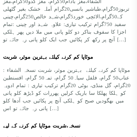
الشفاء،مغز بادام50گرام، مغز کدو50گرام،مغز
تربوز50گرام،طباشیر بانسی20گرام آملہ خشک بغیر گٹھلی
کے50گرام،الائچی خورد5گرام،شہد خالص250گرام،چینی
سفید 750گرام ترکیب تیاری: علاوہ شہد اور چینی :تمام
اجزا کا سفوف بناکر دو کلو پانی میں ملا دیں پھر ہلکی
آنچ پر رکھ کر پکائیں جب ایک کلو پانی رہ جائے تو […]
موٹاپا کم کرنے کیلئے بہترین موثر، شربت
موٹاپا کم کرنے کیلئے بہترین موثر، شربت نسخہ الشفاء :
عناب50 گرام، فلفل سیاہ50 گرام، تمہ50 گرام، افسنطین
20گرام، گل منڈی، بوٹی 20گرام ترکیب تیاری : تمام ادویہ
کو ہلکا پھلکا سا باریک کرلیں پھررات کو ڈیڑھ کلو پانی
میں بھگودیں صبح کو ہلکی آنچ پر پکائیں جب آدھا کلو
پانی رہ جائے تو اس […]
نسخہ،شربت موٹاپا کم کرنے کے لیے