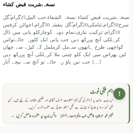
نسخہ،شربت قبض کشاء
نسخہ،شربت قبض کشاء نسخہ الشفاء،حب النیل25گرام،ُگل
سرخ50گرام،ثنامکی20گرام،ُگل بنقشہ50گرام،اجوائن کرفس
10گرام،:ترکیب تیاری،تمام دویہ کوچارکلو پانی میں ڈال
کرہلکی آنچ پررکھ دیں جب پانی ایک کلورہ جائےتواس
کواچھی طرح ہاتھوں سےمل کرململ کے کپڑے سے چھان
لیں پھراس میں ایک کلو چینی ملا کرہلکی آنچ پررکھ دیں
جب تین پاؤ رہ جائے تو آنچ سے نیچے اُتار […]
اہم طبی نوٹ
!
اس ویب سائٹ پر فراہم کی گئی تمام معلومات صرف آگاہی اور تعلیمی مقاصد کے لیے ہیں۔ کسی
بھی نسخہ، دوا یا علاج کو اپنانے سے قبل مستند معالج سے مشورہ ضرور کریں۔
واٹس ایپ پر مشورہ حاصل کریں →
حکیم محمد عرفان، فاضل طب والجراحت، رجسٹرڈ