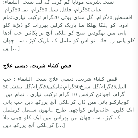
نسخہ،شربت موٹاپا کم کرنے کے لیے نسخہ الشفاء:
عناب50گرام، فلفل سیاہ50گرام، تمہ50گرام،
افسنطین20گرام، گل منڈی بوٹی 20گرام ترکیب تیاری:تمام
ادویہ کو ہلکا پھلکا سا باریک کرلیں پھررات کو ڈیڑھ کلو
پانی میں بھگودیں صبح کو ہلکی آنچ پر پکائیں جب آدھا
کلو پانی رہ جائے تو اس کو ململ کے باریک کپڑے سے چھان
پن […]
قبض کشاء شربت، دیسی علاج
قبض کشاء شربت، دیسی علاج نسخہ الشفاء : حب
النیل25گرام،ُگل سرخ50گرام،ثنامکی20گرام،ُگل بنقشہ50
گرام، اجوائن کرفس 10 گرام ترکیب تیاری : تمام دویہ
کوچارکلو پانی میں ڈال کرہلکی آنچ پررکھ دیں جب پانی
ایک کلورہ جائےتواس کواچھی طرح ہاتھوں سےمل کرململ
کے کپڑے سے چھان لیں پھراس میں ایک کلو چینی ملا
کرہلکی آنچ پررکھ دیں […]