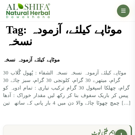
Tag:
موٹاپے کیلئے، آزمودہ
نسخہ
موٹاپے کیلئے آزمودہ نسخہ
موٹاپے کیلئے آزمودہ نسخہ نسخہ الشفاء : پُھول گُلاب 30
گرام، میتھرے 30 گرام، کلونجی 30 گرام، سبز چائے 30
گرام، چھلکا اسپغول 30 گرام ترکیب تیاری : تمام ادویہ کو
پیس کر باریک سفوف بنا کر رکھ لیں مقدار خوراک : آدھا
چمچ چھوٹا چائے والا دن میں 4 بار پانی کے ساتھ تین […]
اہم طبی نوٹ