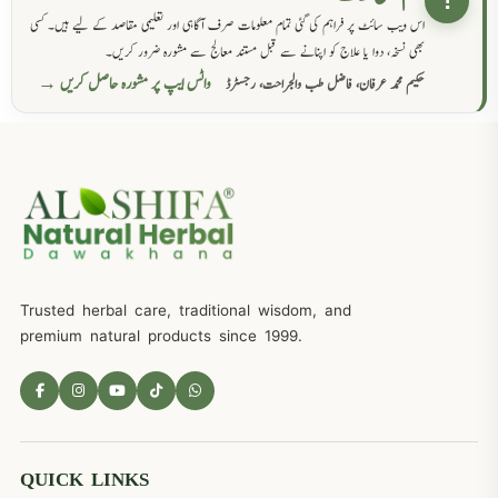
!
اس ویب سائٹ پر فراہم کی گئی تمام معلومات صرف آگاہی اور تعلیمی مقاصد کے لیے ہیں۔ کسی
بھی نسخہ، دوا یا علاج کو اپنانے سے قبل مستند معالج سے مشورہ ضرور کریں۔
واٹس ایپ پر مشورہ حاصل کریں →
حکیم محمد عرفان، فاضل طب والجراحت، رجسٹرڈ
Trusted herbal care, traditional wisdom, and
premium natural products since 1999.
QUICK LINKS