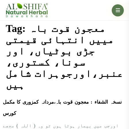
Tag:
معجون قوت باہ
مییں انتہائی قیمتی
جڑی بوٹیاں، اور
سونا، کستوری،
عنبر،اورجوہرات شامل
ہیں
نسخہ الشفاء : معجون قوت باہ،مردانہ کمزوری کا مکمل
کورس
اورجب میں بیمار ہوتا ہوں تو وہ ( اللہ ) مجھے