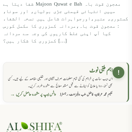
شفا دیتا ہے Majoon Quwat e Bah معجون قوت باہ
مییں انتہائی قیمتی جڑی بوٹیاں، اور سونا،
کستوری، عنبر،اورجواہرات شامل ہیں نسخہ الشفاء
: معجون قوت باہ،مردانہ کمزوری کا مکمل کورس
کیا آپ اپنی غلط کاریوں کی وجہ سے مردانہ
کمزوری کا شکار ہیں؟ […]
اہم طبی نوٹ
!
اس ویب سائٹ پر فراہم کی گئی تمام معلومات صرف آگاہی اور تعلیمی مقاصد کے لیے ہیں۔ کسی
بھی نسخہ، دوا یا علاج کو اپنانے سے قبل مستند معالج سے مشورہ ضرور کریں۔
واٹس ایپ پر مشورہ حاصل کریں →
حکیم محمد عرفان، فاضل طب والجراحت، رجسٹرڈ