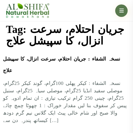
Tag:
جریان احتلام، سرعت
انزال، کا سپیشل علاج
نسخہ الشفاء : جریان احتلام، سرعت انزال، کا سپیشل
علاج
نسخہ الشفاء : کیکر پھلی 100گرام، گوند کیکر 25گرام،
موصلی سفید انڈیا 25گرام، موصلی سیاہ 25گرام، سنبل
25گرام، چینی 250 گرام ترکیب تیاری : ان تمام ادویہ کو
پیس کر سفوف بنا لیں مقدار خوراک : 1 چھوٹا چمچ چائے
والا صبح اور شام خالی پیٹ ایک گلاس نیم گرم دودھ
کیساتھ پندرہ دن سے […]