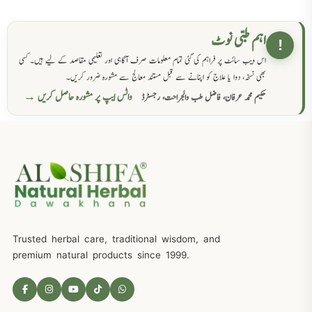
اہم طبی نوٹ
!
اس ویب سائٹ پر فراہم کی گئی تمام معلومات صرف آگاہی اور تعلیمی مقاصد کے لیے ہیں۔ کسی
بھی نسخہ، دوا یا علاج کو اپنانے سے قبل مستند معالج سے مشورہ ضرور کریں۔
واٹس ایپ پر مشورہ حاصل کریں →
حکیم محمد عرفان، فاضل طب والجراحت، رجسٹرڈ
Trusted herbal care, traditional wisdom, and
premium natural products since 1999.