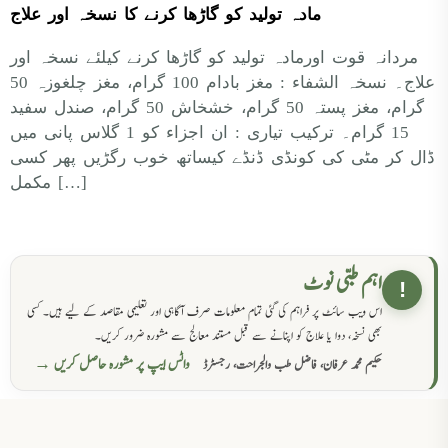
مادہ تولید کو گاڑھا کرنے کا نسخہ اور علاج
مردانہ قوت اورمادہ تولید کو گاڑھا کرنے کیلئے نسخہ اور
علاج۔ نسخہ الشفاء : مغز بادام 100 گرام، مغز چلغوزہ 50
گرام، مغز پستہ 50 گرام، خشخاش 50 گرام، صندل سفید
15 گرام۔ ترکیب تیاری : ان اجزاء کو 1 گلاس پانی میں
ڈال کر مٹی کی کونڈی ڈنڈے کیساتھ خوب رگڑیں پھر کسی
مکمل […]
اہم طبی نوٹ
!
اس ویب سائٹ پر فراہم کی گئی تمام معلومات صرف آگاہی اور تعلیمی مقاصد کے لیے ہیں۔ کسی
بھی نسخہ، دوا یا علاج کو اپنانے سے قبل مستند معالج سے مشورہ ضرور کریں۔
واٹس ایپ پر مشورہ حاصل کریں →
حکیم محمد عرفان، فاضل طب والجراحت، رجسٹرڈ