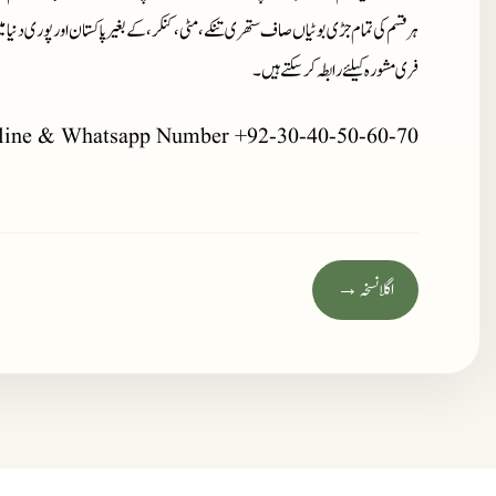
ہر قسم کی تمام جڑی بوٹیاں صاف ستھری تنکے، مٹی، کنکر، کے بغیر پاکستان اور پوری دنیا 
فری مشورہ کیلئے رابطہ کر سکتے ہیں۔
line & Whatsapp Number +92-30-40-50-60-70
اگلا نسخہ →