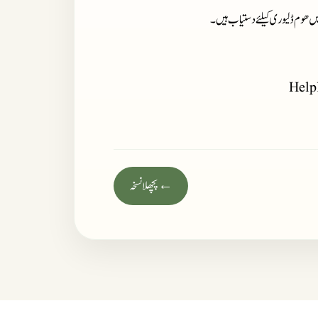
میں ھوم ڈلیوری کیلئے دستیاب ہیں ۔
Help
← پچھلا نسخہ