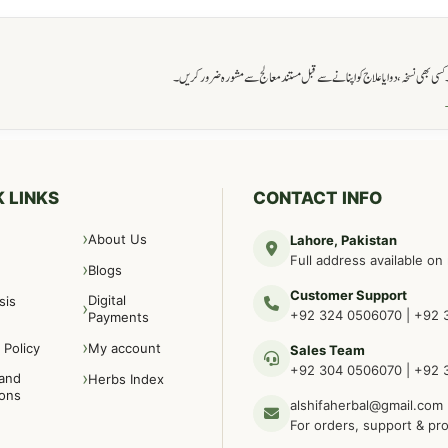
ی بھی نسخہ، دوا یا علاج کو اپنانے سے قبل مستند معالج سے مشورہ ضرور کریں۔
→
 LINKS
CONTACT INFO
About Us
Lahore, Pakistan
Full address available on
Blogs
Customer Support
Digital
sis
+92 324 0506070
|
+92 
Payments
 Policy
My account
Sales Team
+92 304 0506070
|
+92 
and
Herbs Index
ions
alshifaherbal@gmail.com
For orders, support & pr