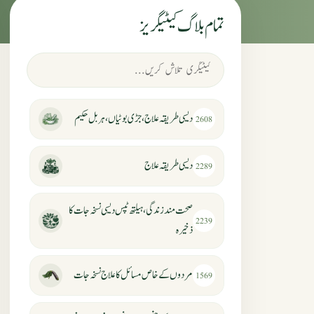
تمام بلاگ کیٹیگریز
دیسی طریقہ علاج، جڑی بوٹیاں، ہربل حکیم
2608
دیسی طریقہ علاج
2289
صحت مند زندگی، ہیلتھ ٹپس دیسی نسخہ جات کا
2239
ذخیرہ
مردوں کے خاص مسائل کا علاج نسخہ جات
1569