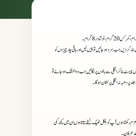
ند کر دیں جب سرد ہوجائیں تو پیس لیں اور باقی چار چیزوں کو
ں پیسٹ بنا کر انگلی سے بالوں پر لگائیں جب دوا خشک ہوجائے تو
 پر دھبہ نہ انگلی پر نشان ہوگا۔
زم رکھتا ہوں آپ کو بلکل ٹھیک نسخے بتاتا ہوں ان میں کچھ کمی
حمد عرفان۔