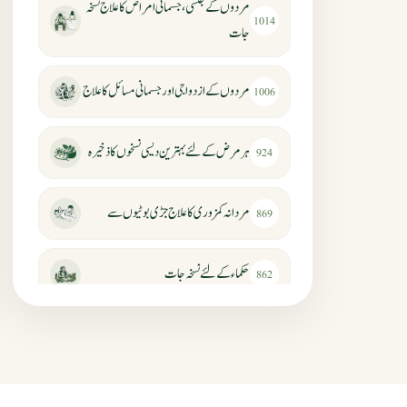
مردوں کے جنسی، جسمانی امراض کا علاج نسخہ
1014
جات
مردوں کے ازدواجی اور جسمانی مسائل کا علاج
1006
ہر مرض کے لئے بہترین دیسی نسخوں کا ذخیرہ
924
مردانہ کمزوری کا علاج جڑی بوٹیوں سے
869
حکماء کےلئے نسخہ جات
862
سرعت انزال کا علاج اور دیسی نسخہ جات
818
عضوخاص کے لئے طلاء جات کے زبردست
746