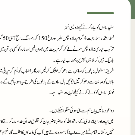
سفید بالوں کو سیاہ کرنے کیلئے دیسی نسخہ
نسخہ الشفاء
: سلاجیت 4 گرام، مازو پھل بغیر سوراخ 150 گرام، سنگ راسخ آہنی 50 گرام، کمرکس 20 گرام، نوشادر 8 گرام۔
ترکیب تیاری
: مازو پھل موٹے لے کر گرم ریت میں بھون لیں اور مازو کو کسی برتن میں ب
باریک پیس کر ملالیں بہترین خضاب تیار ہے۔
طریقہ استعمال
: بالوں کو صابن سے دھو کر خشک کرلیں اور پھر خضاب کو نیم گرم پانی می
بالوں کوصابن سے دھو کر تیل لگائیں بال ساون کے بادلوں کی طرح سیاہ ہوجائیں گے نہ جلد
فوائد
: بالوں کو کالے کرنے کیلئے نہایت مفید ہے۔
دوا خود بنا لیں یاں ہم سے بنی ہوئی منگوا سکتے ہیں۔
میں نیت اور ایمانداری کے ساتھ اللہ کو حاضر ناضر جان کر مخلوق خدا کی خدمت کرنے کا ع
نہیں رکھتا یہ تمام نسخے میرے اپنے آزمودہ ہوتے ہیں آپ کی دُعاؤں کا طلب گار حکیم م