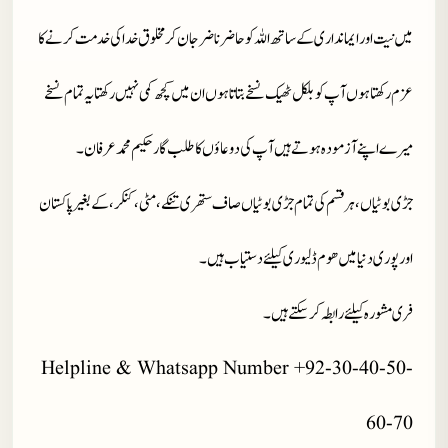
میں نیت اور ایمانداری کے ساتھ اللہ کو حاضر ناضر جان کر مخلوق خدا کی خدمت کرنے کا
عزم رکھتا ہوں آپ کو بلکل ٹھیک نسخے بتاتا ہوں ان میں کچھ کمی نہیں رکھتا یہ تمام نسخے
میرے اپنے آزمودہ ہوتے ہیں آپ کی دوعاؤں کا طلب گار حکیم محمد عرفان۔
جڑی بوٹیاں، ہر قسم کی تمام جڑی بوٹیاں صاف ستھری تنکے، مٹی، کنکر، کے بغیر پاکستان
اور پوری دنیا میں ھوم ڈلیوری کیلئے دستیاب ہیں۔
فری مشورہ کیلئے رابطہ کر سکتے ہیں۔
Helpline & Whatsapp Number +92-30-40-50-
60-70