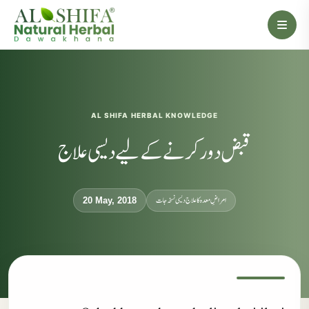
AL SHIFA HERBAL KNOWLEDGE
قبض دور کرنے کےلیے دیسی علاج
امراضِ معدہ کا علاج دیسی نسخہ جات
20 May, 2018