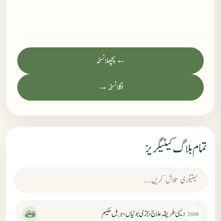
← پچھلا نسخہ
اگلا نسخہ →
تمام بلاگ کیٹیگریز
دیسی طریقہ علاج، جڑی بوٹیاں، ہربل حکیم
2608