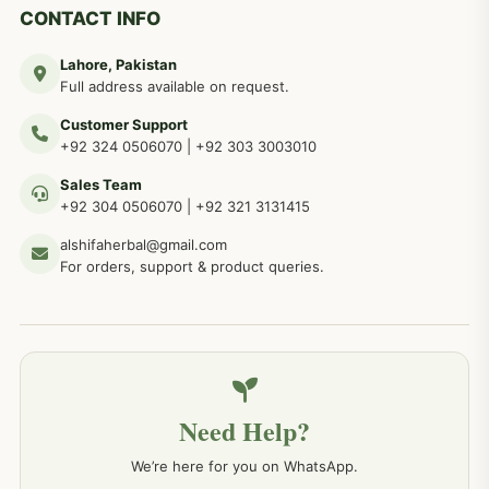
دماغی امراض کےلئے مختلف دیسی نسخہ جات
277
CONTACT INFO
Lahore, Pakistan
مردوں کے خاص امراض کے بے شمار دیسی نسخے
267
Full address available on request.
Customer Support
عضو خاص کےلئے طلاء، مالش دیسی علاج
+92 324 0506070
|
+92 303 3003010
263
Sales Team
+92 304 0506070
|
+92 321 3131415
جلد کے امراض کےلئے مختلف دیسی نسخہ جات
238
alshifaherbal@gmail.com
For orders, support & product queries.
جگر کے امراض کےلئے مختلف دیسی نسخہ جات
236
خون کے امراض کےلئے مختلف دیسی نسخہ جات
226
Need Help?
کمر درد کا جڑی بو ٹیوں سے علاج اور نسخہ جات
198
We’re here for you on WhatsApp.