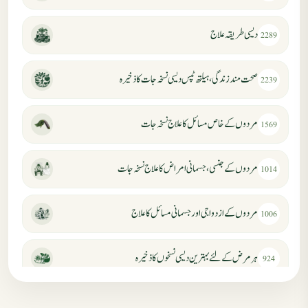
دیسی طریقہ علاج
2289
صحت مند زندگی، ہیلتھ ٹپس دیسی نسخہ جات کا ذخیرہ
2239
مردوں کے خاص مسائل کا علاج نسخہ جات
1569
مردوں کے جنسی، جسمانی امراض کا علاج نسخہ جات
1014
مردوں کے ازدواجی اور جسمانی مسائل کا علاج
1006
ہر مرض کے لئے بہترین دیسی نسخوں کا ذخیرہ
924
مردانہ کمزوری کا علاج جڑی بوٹیوں سے
869