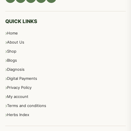
539
معدہ اور آنتوں کے امراض کا علاج مختلف دیسی نسخہ جات
496
QUICK LINKS
Home
پیٹ، معدہ اور آنتوں کے امراض نسخہ جات
492
About Us
Shop
مشت زنی، ہاتھ رسی، ماسٹر بیشن کا علاج اور نسخہ جات
364
Blogs
Diagnosis
اعصاب اور پٹھوں کے امراض کےلئے دیسی نسخہ جات
350
Digital Payments
Privacy Policy
عورتوں کے امراض کےلئے مختلف دیسی نسخہ جات
334
My account
Terms and conditions
مردانہ طاقت مردانہ ٹائمنگ مردانہ کمزوری کے لیے نسخہ جات
281
Herbs Index