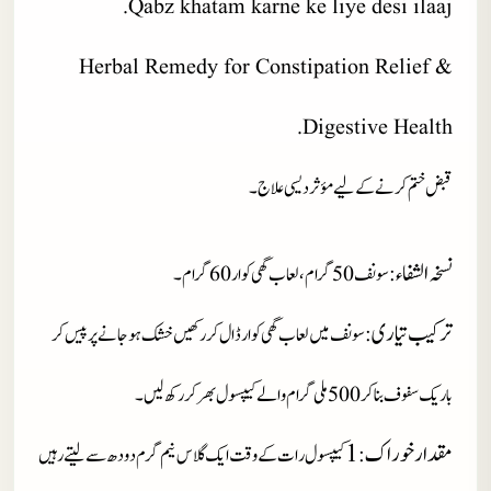
Qabz khatam karne ke liye desi ilaaj.
Herbal Remedy for Constipation Relief &
Digestive Health.
قبض ختم کرنے کے لیے مؤثر دیسی علاج۔
نسخہ الشفاء
: سونف 50 گرام، لعاب گھی کوار 60 گرام۔
ترکیب تیاری
: سونف میں لعاب گھی کوار ڈال کر رکھیں خشک ہوجانے پر پیس کر
باریک سفوف بنا کر 500ملی گرام والے کیپسول بھر کر رکھ لیں۔
مقدار خوراک
1
:
کیپسول رات کے وقت ایک گلاس نیم گرم دودھ سے لیتے رہیں