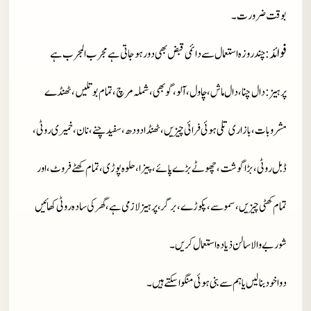
بوقت ضرورت۔
فوائد
: چند روزہ استعمال سے دائمی قبض بھی دور ہو جاتی ہے مجرب المجرب ہے
پر ہیز
: دال چنا، دال ماش، چاول، آلو، گوبھی، شملہ مرچ، تمام بوتلیں، ٹھنڈے
مشروبات، بازاری تلی ہوئی فرائی چیزیں، ٹھنڈا دودھ، سفید چنے،نان، خمیری روٹی،
ڈبل روٹی، بڑا گوشت، چھوٹے بڑے پائے، پیزا، حلوہ پوڑی، تمام کھٹے فروٹ، اور
تمام کھٹی چیزیں، سموسے، پکوڑے، برگر، پرہیز لازمی ہے، گھر کی سادہ روٹی کھائیں
شوربے والا سالن ذیادہ استعمال کریں۔
دوا خود بنا لیں یا ہم سے بنی ہوئی منگوا سکتے ہیں۔