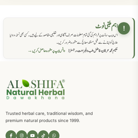
حکماء کےلئے نسخہ جات
862
اہم طبی نوٹ
!
اس ویب سائٹ پر فراہم کی گئی تمام معلومات صرف آگاہی اور تعلیمی مقاصد کے لیے ہیں۔ کسی بھی نسخہ، دوا یا
سرعت انزال کا علاج اور دیسی نسخہ جات
818
علاج کو اپنانے سے قبل مستند معالج سے مشورہ ضرور کریں۔
حکیم محمد عرفان، فاضل طب والجراحت، رجسٹرڈ
واٹس ایپ پر مشورہ حاصل کریں →
عضوخاص کے لئے طلاء جات کے زبردست نسخے
746
جریان، احتلام کےلئے جڑی بوٹیوں کیساتھ دیسی علاج
719
ذکاوت حس کے علاج کےلئے مختلف دیسی نسخہ جات
636
Trusted herbal care, traditional wisdom, and
امراضِ معدہ کا علاج دیسی نسخہ جات
557
premium natural products since 1999.
مادہ تولید، منی کا جڑی بوٹیوں کیساتھ علاج