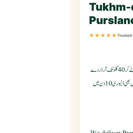
Tukhm-e
Purslan
★★★★★
Trusted
دوسوپچاس گرام سے کم آرڈر بُک نہیں ہو گا 250 گرام سے لے کر 40 کلو تک آرڈر دے
سکتے ہیں پاکستان میں ڈلیوری ایک دن میں اور پوری دنیا میں کہیں بھی ڈلیوری 10 دن میں