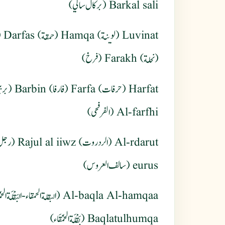
Barkal sali (بركال سالي)
(نحلة) Farakh (فرخ)
Al-farfhi (الفرفحى)
eurus (سالف العروس)
Al-hamqaa (البقلة الحمقاء - البَقْلَة الحَمْقَاء)
Baqlatulhumqa (بَقْلَة الحَمْقَاء)