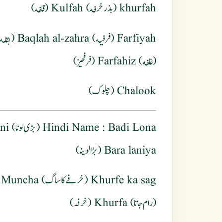
khurfah (بذر خرفه) Kulfah (قلفه)
(غلفه) Farfahiz (فرفحیز)
Chalook (چلوك)
Hindi Name
Bara laniya (بڑا لوینا)
(رام جاتا) Khurfa (خرفہ)