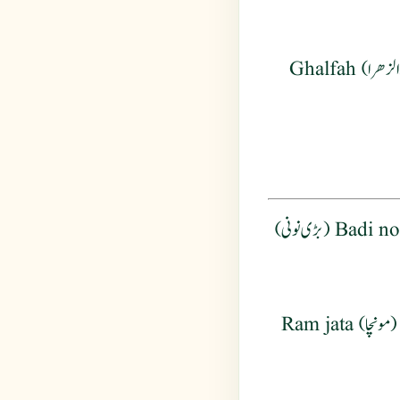
Farfiyah (فرفیه) Baqlah al-zahra (بقله الزهرا) Ghalfah
: Badi Lona (بڑی لونا) Badi noni (بڑی نونی)
Khurfe ka sag (خرفے کا ساگ) Muncha (مونچا) Ram jata