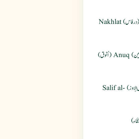
Luvinat (لوينة) Hamqa (حمقة) Darfas (درفاس) Nakhlat
Harfat (حرفات) Farfa (فارفا) Barbin (بربين) Anuq (أنوق)
Al-rdarut (الردروت) Rajul al iiwz (رجل الإوز) Salif al-
Al-baqla 