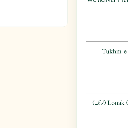
We deliver Pre
: Khurfa (خرفہ) T
: Beej khurfa (بیج خرفہ) Lonak (لونک)