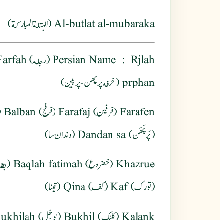
Al-butlat al-mubaraka (البتلة المباركة)
Persian Name
prphan (خرفه پرپهن - پرپین)
(پَرپَهَن) Dandan sa (دندان سا)
(تورک) Kaf (کف) Qina (قینا)