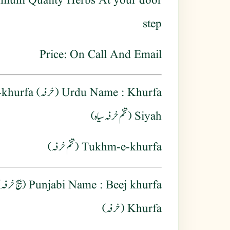
mium Quality Herbs At your door
step
Price: On Call And Email
ukhm-e-khurfa
Urdu Name
Siyah (تخم خرفہ سیاہ)
Tukhm-e-khurfa (تخم خرفہ)
Punjabi Name
Khurfa (خرفہ)