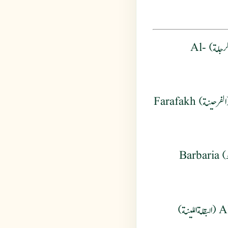
: Bazur al-rajlat (بذور الرجلة) Al-
Al-farfeez (الفرفِير - الفُرْفِير) Al-farahina (الفرحينة) Farafakh
Zanb al-faras (ذنب الفرس) Farkhu (فرخو) Barbaria
Al-Rajeelat (الرُجَيْلَة) Al-biqlat al-lalina (البقلة اللينة)