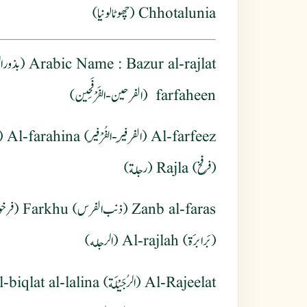
Chhotalunia (چھوٹالونیا)
Arabic Name
farfaheen (الفرحين - الفَرْفَحِين)
(فرفخ) Rajla (رجلة)
(بَرابرَة) Al-rajlah (الرجله)