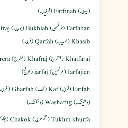
(بیخله) Farfinah (فرفینه)
Khasib (خسیب) Qarfah (قرفه)
Iarfajien (عرفجین) iarfaj (عرفج)
(وَشینَگ) Washafng (وَشفنگ)