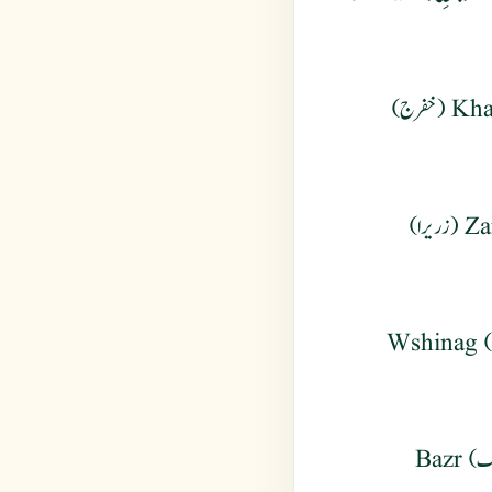
Farfahan (فرفهن) Bukhlah (بوخله) Khafraj (خفرج)
Khatfaraj (ختفرج) Khafraj (خفرج) Zarera (زریرا)
Farfah (فَرفَه) Kaf (کف) Gharfah (غرفه) Wshinag
Tukhm khurfa (تخم خرفه) Chakok (چکوک) Bazr