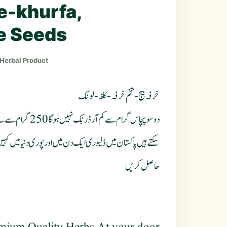
-khurfa,
e Seeds
 Herbal Product
خرفہ بیج - تخم خرفہ - کلفہ - لونک
حاصل کریں