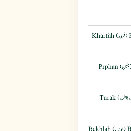
: Rjlah (رجله) Farfah (فرفه) Kharfah
Farafen (فرفین) Farafaj (فرفج) Balban (بلبن) Prphan
Khazrue (خضروع) Baqlah fatimah (بقله فاطمه) Turak
Kalank (کلنک) Bukhil (بوخِل) Bukhilah (بوخِله) Bekhlah