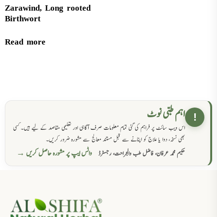
Zarawind, Long rooted
Birthwort
Read more
اہم طبی نوٹ
!
اس ویب سائٹ پر فراہم کی گئی تمام معلومات صرف آگاہی اور تعلیمی مقاصد کے لیے ہیں۔ کسی
بھی نسخہ، دوا یا علاج کو اپنانے سے قبل مستند معالج سے مشورہ ضرور کریں۔
واٹس ایپ پر مشورہ حاصل کریں →
حکیم محمد عرفان، فاضل طب والجراحت، رجسٹرڈ