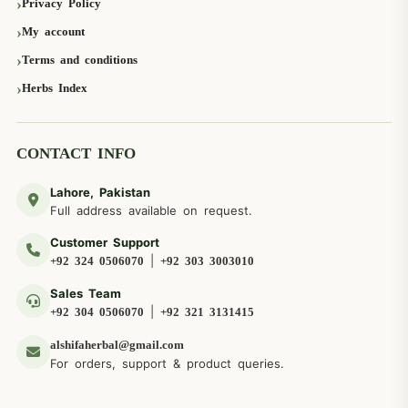
Privacy Policy
My account
Terms and conditions
Herbs Index
CONTACT INFO
Lahore, Pakistan
Full address available on request.
Customer Support
|
+92 324 0506070
+92 303 3003010
Sales Team
|
+92 304 0506070
+92 321 3131415
alshifaherbal@gmail.com
For orders, support & product queries.