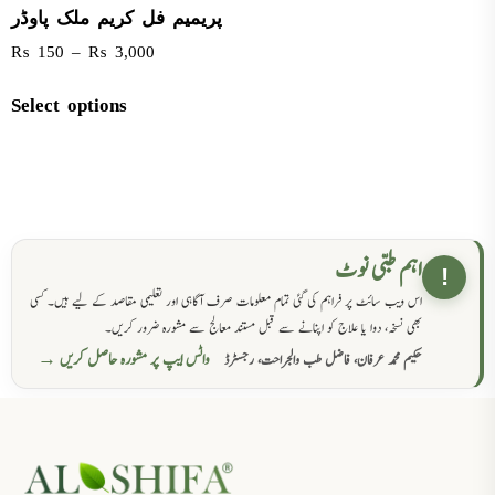
پریمیم فل کریم ملک پاوڈر
₨
150
–
₨
3,000
Select options
اہم طبی نوٹ
!
اس ویب سائٹ پر فراہم کی گئی تمام معلومات صرف آگاہی اور تعلیمی مقاصد کے لیے ہیں۔ کسی
بھی نسخہ، دوا یا علاج کو اپنانے سے قبل مستند معالج سے مشورہ ضرور کریں۔
واٹس ایپ پر مشورہ حاصل کریں →
حکیم محمد عرفان، فاضل طب والجراحت، رجسٹرڈ