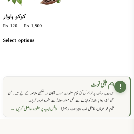
کوکو پاوڈر
₨
120
–
₨
1,800
Select options
اہم طبی نوٹ
!
اس ویب سائٹ پر فراہم کی گئی تمام معلومات صرف آگاہی اور تعلیمی مقاصد کے لیے ہیں۔ کسی
بھی نسخہ، دوا یا علاج کو اپنانے سے قبل مستند معالج سے مشورہ ضرور کریں۔
واٹس ایپ پر مشورہ حاصل کریں →
حکیم محمد عرفان، فاضل طب والجراحت، رجسٹرڈ