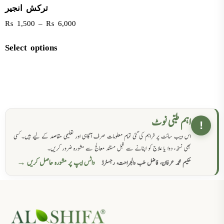
ترکش انجیر
₨
1,500
–
₨
6,000
Select options
اہم طبی نوٹ
!
اس ویب سائٹ پر فراہم کی گئی تمام معلومات صرف آگاہی اور تعلیمی مقاصد کے لیے ہیں۔ کسی
بھی نسخہ، دوا یا علاج کو اپنانے سے قبل مستند معالج سے مشورہ ضرور کریں۔
واٹس ایپ پر مشورہ حاصل کریں →
حکیم محمد عرفان، فاضل طب والجراحت، رجسٹرڈ