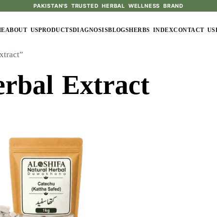
PAKISTAN'S TRUSTED HERBAL WELLNESS BRAND
ME
ABOUT US
PRODUCTS
DIAGNOSIS
BLOGS
HERBS INDEX
CONTACT US
xtract”
erbal Extract