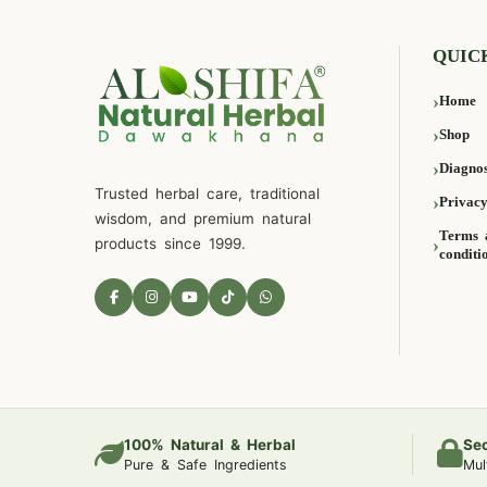
QUIC
Home
Shop
Diagnos
Trusted herbal care, traditional
Privacy
wisdom, and premium natural
Terms 
products since 1999.
conditi
100% Natural & Herbal
Se
Pure & Safe Ingredients
Mul