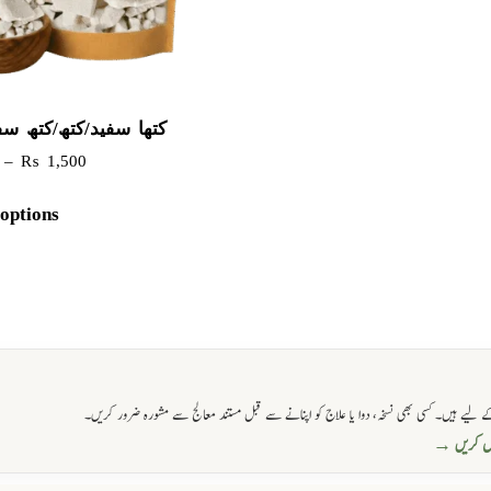
کتھا سفید/کتھ/کتھ سفی
–
₨
1,500
 options
 لیے ہیں۔ کسی بھی نسخہ، دوا یا علاج کو اپنانے سے قبل مستند معالج سے مشورہ ضرور کریں۔
حاصل کریں