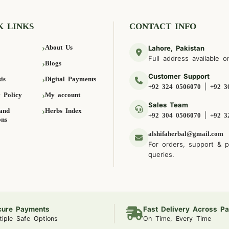
K LINKS
CONTACT INFO
About Us
Lahore, Pakistan
Full address available o
Blogs
Customer Support
is
Digital Payments
|
+92 324 0506070
+92 3
 Policy
My account
Sales Team
and
Herbs Index
|
+92 304 0506070
+92 3
ons
alshifaherbal@gmail.com
For orders, support & 
queries.
cure Payments
Fast Delivery Across Pa
tiple Safe Options
On Time, Every Time