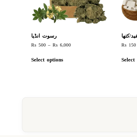
د/کتھا
رسوت انڈیا
₨
500
–
₨
6,000
₨
150
Select options
Select