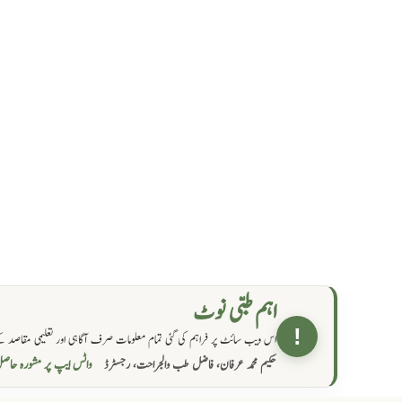
اہم طبی نوٹ
!
اس ویب سائٹ پر فراہم کی گئی تمام معلومات صرف آگاہی اور تعلیمی مقاصد کے
واٹس ایپ پر مشورہ  →
حکیم محمد عرفان، فاضل طب والجراحت، رجسٹرڈ