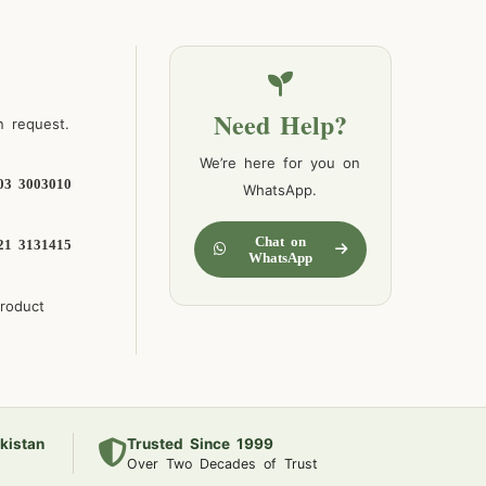
Need Help?
n request.
We’re here for you on
03 3003010
WhatsApp.
Chat on
21 3131415
WhatsApp
product
kistan
Trusted Since 1999
Over Two Decades of Trust