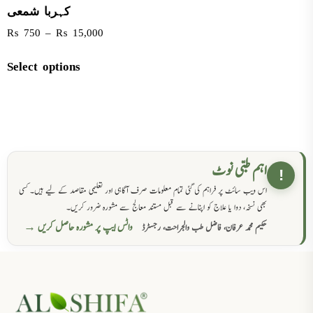
کہربا شمعی
₨
750
–
₨
15,000
Select options
اہم طبی نوٹ
!
اس ویب سائٹ پر فراہم کی گئی تمام معلومات صرف آگاہی اور تعلیمی مقاصد کے لیے ہیں۔ کسی
بھی نسخہ، دوا یا علاج کو اپنانے سے قبل مستند معالج سے مشورہ ضرور کریں۔
واٹس ایپ پر مشورہ حاصل کریں →
حکیم محمد عرفان، فاضل طب والجراحت، رجسٹرڈ