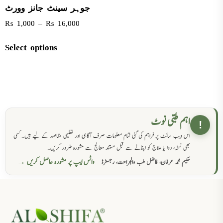
جوہر سینٹ جانز وورٹ
₨
1,000
–
₨
16,000
Select options
اہم طبی نوٹ
!
اس ویب سائٹ پر فراہم کی گئی تمام معلومات صرف آگاہی اور تعلیمی مقاصد کے لیے ہیں۔ کسی
بھی نسخہ، دوا یا علاج کو اپنانے سے قبل مستند معالج سے مشورہ ضرور کریں۔
واٹس ایپ پر مشورہ حاصل کریں →
حکیم محمد عرفان، فاضل طب والجراحت، رجسٹرڈ