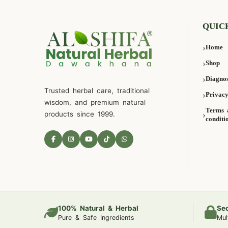
QUIC
Home
Shop
Diagnos
Trusted herbal care, traditional
Privacy
wisdom, and premium natural
Terms 
products since 1999.
conditi
100% Natural & Herbal
Se
Pure & Safe Ingredients
Mul