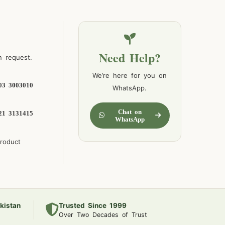
Need Help?
n request.
We’re here for you on
03 3003010
WhatsApp.
Chat on
21 3131415
WhatsApp
product
kistan
Trusted Since 1999
Over Two Decades of Trust