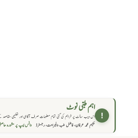
اہم طبی نوٹ
!
اس ویب سائٹ پر فراہم کی گئی تمام معلومات صرف آگاہی اور تعلیمی مقاصد کے
واٹس ایپ پر مشورہ  →
حکیم محمد عرفان، فاضل طب والجراحت، رجسٹرڈ