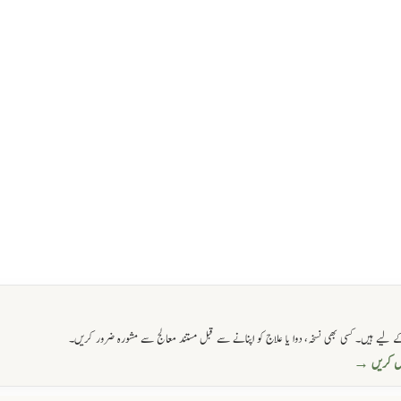
 لیے ہیں۔ کسی بھی نسخہ، دوا یا علاج کو اپنانے سے قبل مستند معالج سے مشورہ ضرور کریں۔
حاصل کریں