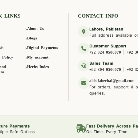
K LINKS
CONTACT INFO
About Us
Lahore, Pakistan
Full address available o
Blogs
Customer Support
is
Digital Payments
|
+92 324 0506070
+92 3
 Policy
My account
Sales Team
and
Herbs Index
|
+92 304 0506070
+92 3
ons
alshifaherbal@gmail.com
For orders, support & 
queries.
cure Payments
Fast Delivery Across Pa
tiple Safe Options
On Time, Every Time