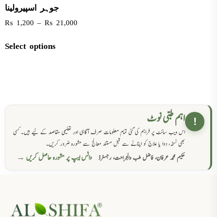
جوہر اسپیرولینا
₨
1,200
–
₨
21,000
Select options
اہم طبی نوٹ
!
اس ویب سائٹ پر فراہم کی گئی تمام معلومات صرف آگاہی اور تعلیمی مقاصد کے لیے ہیں۔ کسی
بھی نسخہ، دوا یا علاج کو اپنانے سے قبل مستند معالج سے مشورہ ضرور کریں۔
واٹس ایپ پر مشورہ حاصل کریں →
حکیم محمد عرفان، فاضل طب والجراحت، رجسٹرڈ