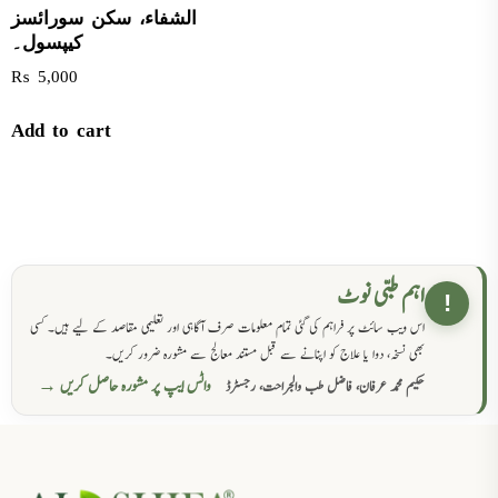
الشفاء، سکن سورائسز
کیپسول۔
₨
5,000
Add to cart
اہم طبی نوٹ
!
اس ویب سائٹ پر فراہم کی گئی تمام معلومات صرف آگاہی اور تعلیمی مقاصد کے لیے ہیں۔ کسی
بھی نسخہ، دوا یا علاج کو اپنانے سے قبل مستند معالج سے مشورہ ضرور کریں۔
واٹس ایپ پر مشورہ حاصل کریں →
حکیم محمد عرفان، فاضل طب والجراحت، رجسٹرڈ