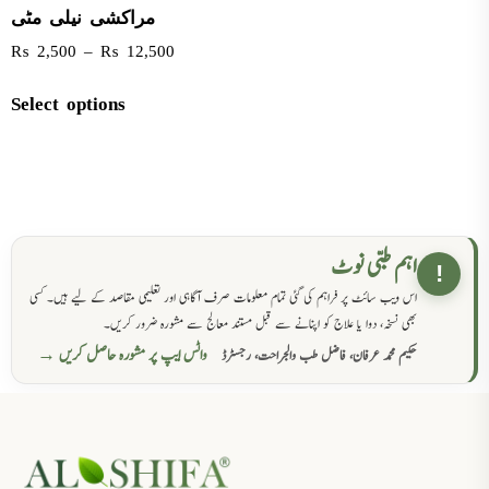
مراکشی نیلی مٹی
₨
2,500
–
₨
12,500
Select options
اہم طبی نوٹ
!
اس ویب سائٹ پر فراہم کی گئی تمام معلومات صرف آگاہی اور تعلیمی مقاصد کے لیے ہیں۔ کسی
بھی نسخہ، دوا یا علاج کو اپنانے سے قبل مستند معالج سے مشورہ ضرور کریں۔
واٹس ایپ پر مشورہ حاصل کریں →
حکیم محمد عرفان، فاضل طب والجراحت، رجسٹرڈ