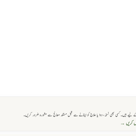
 لیے ہیں۔ کسی بھی نسخہ، دوا یا علاج کو اپنانے سے قبل مستند معالج سے مشورہ ضرور کریں۔
حاصل کریں