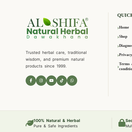
QUIC
Home
Shop
Diagnos
Trusted herbal care, traditional
Privacy
wisdom, and premium natural
Terms 
products since 1999.
conditi
100% Natural & Herbal
Se
Pure & Safe Ingredients
Mul