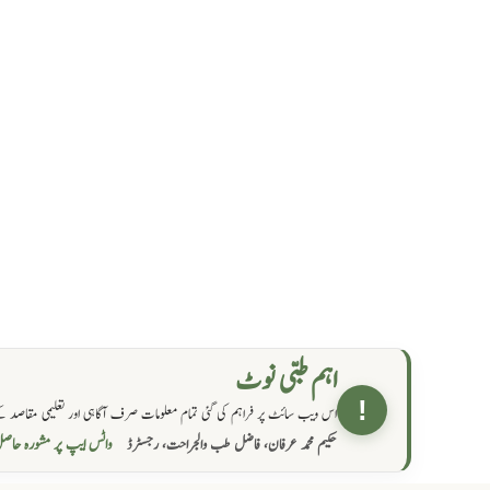
اہم طبی نوٹ
!
اس ویب سائٹ پر فراہم کی گئی تمام معلومات صرف آگاہی اور تعلیمی مقاصد کے
واٹس ایپ پر مشورہ  →
حکیم محمد عرفان، فاضل طب والجراحت، رجسٹرڈ