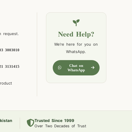
Need Help?
n request.
We’re here for you on
03 3003010
WhatsApp.
Chat on
21 3131415
WhatsApp
product
kistan
Trusted Since 1999
Over Two Decades of Trust