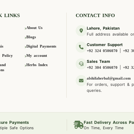
K LINKS
CONTACT INFO
About Us
Lahore, Pakistan
Full address available o
Blogs
Customer Support
is
Digital Payments
|
+92 324 0506070
+92 3
 Policy
My account
Sales Team
and
Herbs Index
|
+92 304 0506070
+92 3
ons
alshifaherbal@gmail.com
For orders, support & 
queries.
cure Payments
Fast Delivery Across Pa
tiple Safe Options
On Time, Every Time