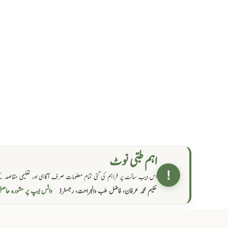
اہم طبی نوٹ
!
اس ویب سائٹ پر فراہم کی گئی تمام معلومات صرف آگاہی اور تعلیمی مقاصد کے
واٹس ایپ پر مشورہ  →
حکیم محمد عرفان، فاضل طب والجراحت، رجسٹرڈ