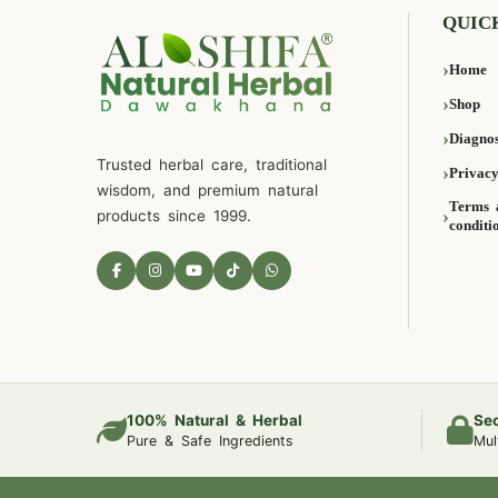
QUIC
Home
Shop
Diagnos
Trusted herbal care, traditional
Privacy
wisdom, and premium natural
Terms 
products since 1999.
conditi
100% Natural & Herbal
Se
Pure & Safe Ingredients
Mul