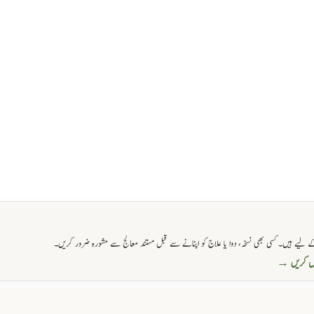
 لیے ہیں۔ کسی بھی نسخہ، دوا یا علاج کو اپنانے سے قبل مستند معالج سے مشورہ ضرور کریں۔
حاصل کریں