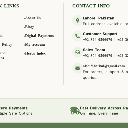
K LINKS
CONTACT INFO
About Us
Lahore, Pakistan
Full address available o
Blogs
Customer Support
is
Digital Payments
|
+92 324 0506070
+92 3
 Policy
My account
Sales Team
and
Herbs Index
|
+92 304 0506070
+92 3
ons
alshifaherbal@gmail.com
For orders, support & 
queries.
cure Payments
Fast Delivery Across Pa
tiple Safe Options
On Time, Every Time