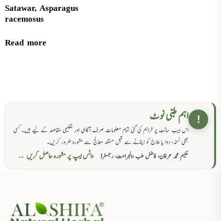
Satawar, Asparagus
racemosus
Read more
اہم طبی نوٹ
!
اس ویب سائٹ پر فراہم کی گئی تمام معلومات صرف آگاہی اور تعلیمی مقاصد کے لیے ہیں۔ کسی
بھی نسخہ، دوا یا علاج کو اپنانے سے قبل مستند معالج سے مشورہ ضرور کریں۔
واٹس ایپ پر مشورہ حاصل کریں →
حکیم محمد عرفان، فاضل طب والجراحت، رجسٹرڈ