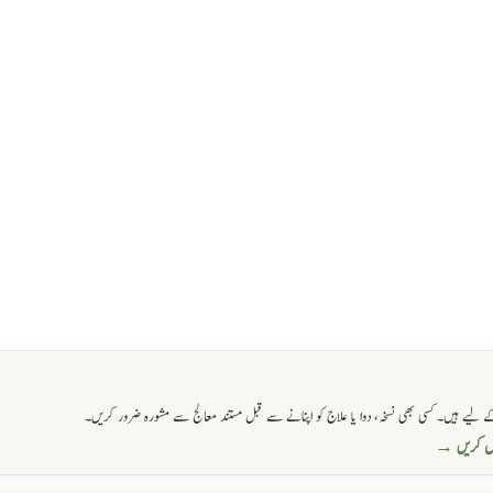
 لیے ہیں۔ کسی بھی نسخہ، دوا یا علاج کو اپنانے سے قبل مستند معالج سے مشورہ ضرور کریں۔
حاصل کریں