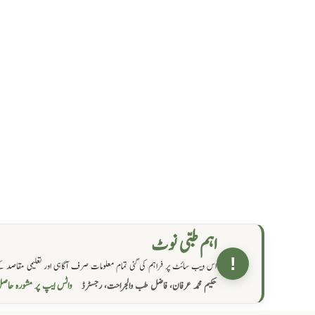
اہم طبی نوٹ
!
اس ویب سائٹ پر فراہم کی گئی تمام معلومات صرف آگاہی اور تعلیمی مقاصد کے
واٹس ایپ پر مشورہ  →
حکیم محمد عرفان، فاضل طب والجراحت، رجسٹرڈ