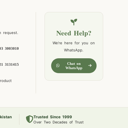
Need Help?
n request.
We’re here for you on
03 3003010
WhatsApp.
Chat on
21 3131415
WhatsApp
product
kistan
Trusted Since 1999
Over Two Decades of Trust