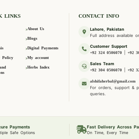
K LINKS
CONTACT INFO
About Us
Lahore, Pakistan
Full address available o
Blogs
Customer Support
is
Digital Payments
|
+92 324 0506070
+92 3
 Policy
My account
Sales Team
and
Herbs Index
|
+92 304 0506070
+92 3
ons
alshifaherbal@gmail.com
For orders, support & 
queries.
cure Payments
Fast Delivery Across Pa
tiple Safe Options
On Time, Every Time