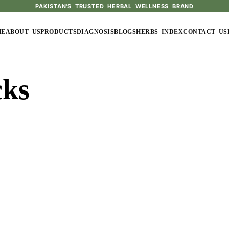
PAKISTAN'S TRUSTED HERBAL WELLNESS BRAND
ME
ABOUT US
PRODUCTS
DIAGNOSIS
BLOGS
HERBS INDEX
CONTACT US
cks