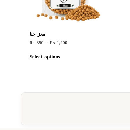
مغز چنا
₨
350
–
₨
1,200
Select options