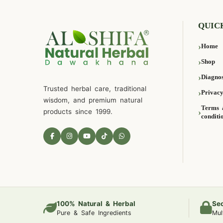
QUIC
Home
Shop
Diagnos
Trusted herbal care, traditional
Privacy
wisdom, and premium natural
Terms 
products since 1999.
conditi
100% Natural & Herbal
Se
Pure & Safe Ingredients
Mul