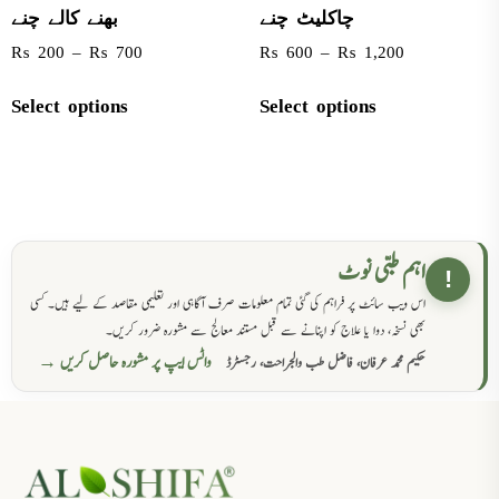
چاکلیٹ چنے
بھنے کالے چنے
₨
200
–
₨
700
₨
600
–
₨
1,200
Select options
Select options
اہم طبی نوٹ
!
اس ویب سائٹ پر فراہم کی گئی تمام معلومات صرف آگاہی اور تعلیمی مقاصد کے لیے ہیں۔ کسی
بھی نسخہ، دوا یا علاج کو اپنانے سے قبل مستند معالج سے مشورہ ضرور کریں۔
واٹس ایپ پر مشورہ حاصل کریں →
حکیم محمد عرفان، فاضل طب والجراحت، رجسٹرڈ