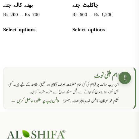
چاکلیٹ چنے
بھنے کالے چنے
₨
200
–
₨
700
₨
600
–
₨
1,200
Select options
Select options
اہم طبی نوٹ
!
اس ویب سائٹ پر فراہم کی گئی تمام معلومات صرف آگاہی اور تعلیمی مقاصد کے لیے ہیں۔ کسی
بھی نسخہ، دوا یا علاج کو اپنانے سے قبل مستند معالج سے مشورہ ضرور کریں۔
واٹس ایپ پر مشورہ حاصل کریں →
حکیم محمد عرفان، فاضل طب والجراحت، رجسٹرڈ