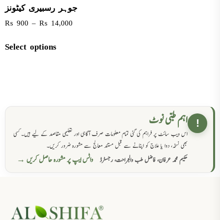
جوہر رسبیری کیٹونز
₨
900
–
₨
14,000
Select options
اہم طبی نوٹ
!
اس ویب سائٹ پر فراہم کی گئی تمام معلومات صرف آگاہی اور تعلیمی مقاصد کے لیے ہیں۔ کسی
بھی نسخہ، دوا یا علاج کو اپنانے سے قبل مستند معالج سے مشورہ ضرور کریں۔
واٹس ایپ پر مشورہ حاصل کریں →
حکیم محمد عرفان، فاضل طب والجراحت، رجسٹرڈ