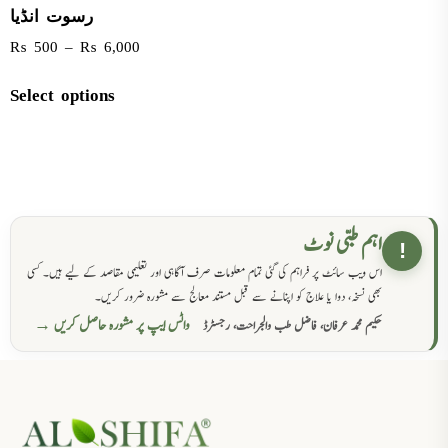
رسوت انڈیا
₨
500
–
₨
6,000
Select options
اہم طبی نوٹ
!
اس ویب سائٹ پر فراہم کی گئی تمام معلومات صرف آگاہی اور تعلیمی مقاصد کے لیے ہیں۔ کسی
بھی نسخہ، دوا یا علاج کو اپنانے سے قبل مستند معالج سے مشورہ ضرور کریں۔
واٹس ایپ پر مشورہ حاصل کریں →
حکیم محمد عرفان، فاضل طب والجراحت، رجسٹرڈ