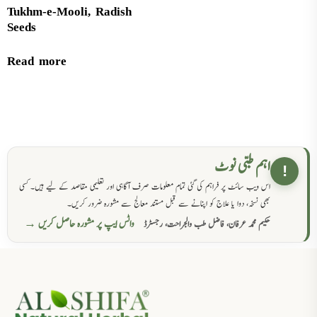
Tukhm-e-Mooli, Radish
Seeds
Read more
اہم طبی نوٹ
!
اس ویب سائٹ پر فراہم کی گئی تمام معلومات صرف آگاہی اور تعلیمی مقاصد کے لیے ہیں۔ کسی
بھی نسخہ، دوا یا علاج کو اپنانے سے قبل مستند معالج سے مشورہ ضرور کریں۔
واٹس ایپ پر مشورہ حاصل کریں →
حکیم محمد عرفان، فاضل طب والجراحت، رجسٹرڈ