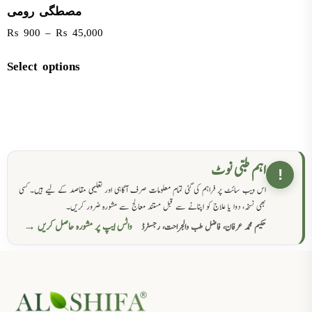
مصطگی رومی
₨
900
–
₨
45,000
Select options
اہم طبی نوٹ
!
اس ویب سائٹ پر فراہم کی گئی تمام معلومات صرف آگاہی اور تعلیمی مقاصد کے لیے ہیں۔ کسی
بھی نسخہ، دوا یا علاج کو اپنانے سے قبل مستند معالج سے مشورہ ضرور کریں۔
واٹس ایپ پر مشورہ حاصل کریں →
حکیم محمد عرفان، فاضل طب والجراحت، رجسٹرڈ