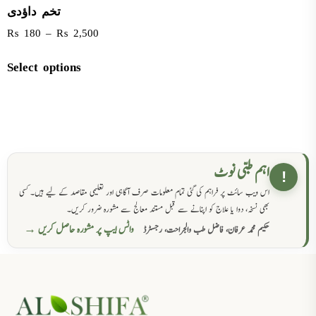
تخم داؤدی
₨
180
–
₨
2,500
Select options
اہم طبی نوٹ
!
اس ویب سائٹ پر فراہم کی گئی تمام معلومات صرف آگاہی اور تعلیمی مقاصد کے لیے ہیں۔ کسی
بھی نسخہ، دوا یا علاج کو اپنانے سے قبل مستند معالج سے مشورہ ضرور کریں۔
واٹس ایپ پر مشورہ حاصل کریں →
حکیم محمد عرفان، فاضل طب والجراحت، رجسٹرڈ