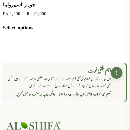
جوہر اسپیرولینا
₨
1,200
–
₨
21,000
Select options
اہم طبی نوٹ
!
اس ویب سائٹ پر فراہم کی گئی تمام معلومات صرف آگاہی اور تعلیمی مقاصد کے لیے ہیں۔ کسی
بھی نسخہ، دوا یا علاج کو اپنانے سے قبل مستند معالج سے مشورہ ضرور کریں۔
واٹس ایپ پر مشورہ حاصل کریں →
حکیم محمد عرفان، فاضل طب والجراحت، رجسٹرڈ