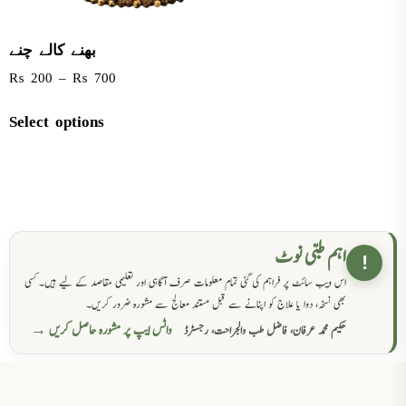
بھنے کالے چنے
₨
200
–
₨
700
Select options
اہم طبی نوٹ
!
اس ویب سائٹ پر فراہم کی گئی تمام معلومات صرف آگاہی اور تعلیمی مقاصد کے لیے ہیں۔ کسی
بھی نسخہ، دوا یا علاج کو اپنانے سے قبل مستند معالج سے مشورہ ضرور کریں۔
واٹس ایپ پر مشورہ حاصل کریں →
حکیم محمد عرفان، فاضل طب والجراحت، رجسٹرڈ