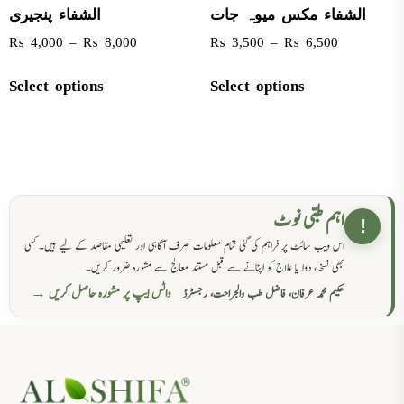
الشفاء مکس میوہ جات
الشفاء پنجیری
₨
4,000
–
₨
8,000
₨
3,500
–
₨
6,500
Select options
Select options
اہم طبی نوٹ
!
اس ویب سائٹ پر فراہم کی گئی تمام معلومات صرف آگاہی اور تعلیمی مقاصد کے لیے ہیں۔ کسی
بھی نسخہ، دوا یا علاج کو اپنانے سے قبل مستند معالج سے مشورہ ضرور کریں۔
واٹس ایپ پر مشورہ حاصل کریں →
حکیم محمد عرفان، فاضل طب والجراحت، رجسٹرڈ