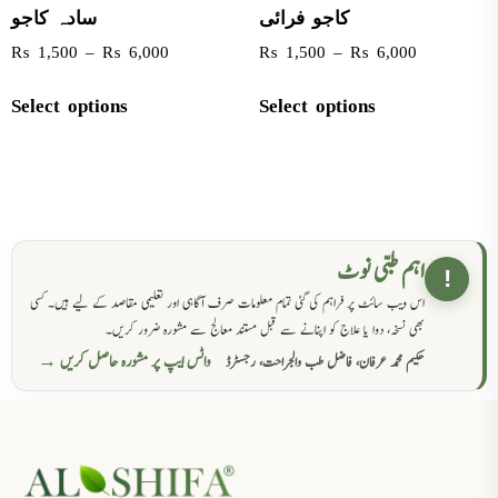
کاجو فرائی
سادہ کاجو
₨
1,500
–
₨
6,000
₨
1,500
–
₨
6,000
Select options
Select options
اہم طبی نوٹ
!
اس ویب سائٹ پر فراہم کی گئی تمام معلومات صرف آگاہی اور تعلیمی مقاصد کے لیے ہیں۔ کسی
بھی نسخہ، دوا یا علاج کو اپنانے سے قبل مستند معالج سے مشورہ ضرور کریں۔
واٹس ایپ پر مشورہ حاصل کریں →
حکیم محمد عرفان، فاضل طب والجراحت، رجسٹرڈ