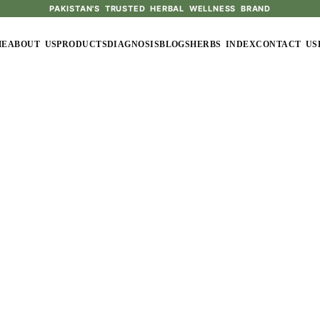
PAKISTAN'S TRUSTED HERBAL WELLNESS BRAND
ME
ABOUT US
PRODUCTS
DIAGNOSIS
BLOGS
HERBS INDEX
CONTACT US