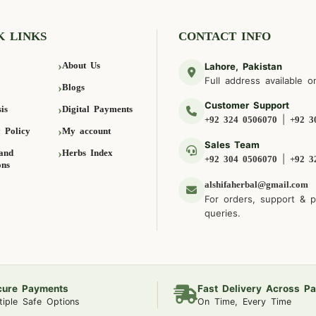
K LINKS
CONTACT INFO
About Us
Lahore, Pakistan
Full address available o
Blogs
Customer Support
is
Digital Payments
|
+92 324 0506070
+92 3
 Policy
My account
Sales Team
and
Herbs Index
|
+92 304 0506070
+92 3
ons
alshifaherbal@gmail.com
For orders, support & 
queries.
cure Payments
Fast Delivery Across Pa
tiple Safe Options
On Time, Every Time