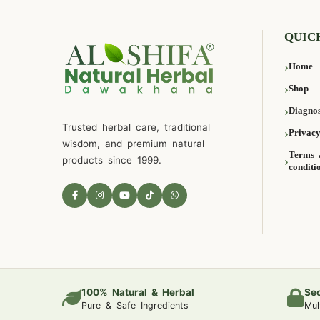
QUIC
Home
Shop
Diagnos
Trusted herbal care, traditional
Privacy
wisdom, and premium natural
Terms 
products since 1999.
conditi
100% Natural & Herbal
Se
Pure & Safe Ingredients
Mul