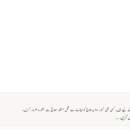
 لیے ہیں۔ کسی بھی نسخہ، دوا یا علاج کو اپنانے سے قبل مستند معالج سے مشورہ ضرور کریں۔
حاصل کریں