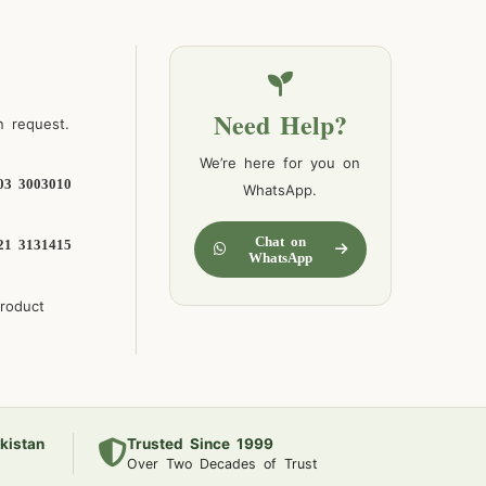
Need Help?
n request.
We’re here for you on
03 3003010
WhatsApp.
Chat on
21 3131415
WhatsApp
product
kistan
Trusted Since 1999
Over Two Decades of Trust