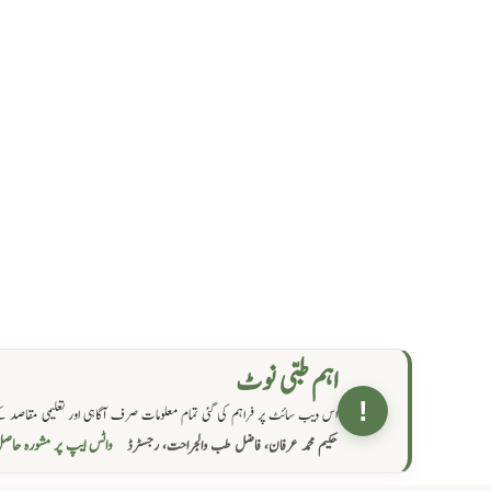
اہم طبی نوٹ
!
اس ویب سائٹ پر فراہم کی گئی تمام معلومات صرف آگاہی اور تعلیمی مقاصد کے
واٹس ایپ پر مشورہ  →
حکیم محمد عرفان، فاضل طب والجراحت، رجسٹرڈ