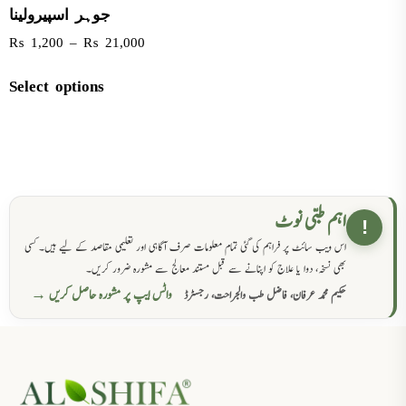
جوہر اسپیرولینا
₨
1,200
–
₨
21,000
Select options
اہم طبی نوٹ
!
اس ویب سائٹ پر فراہم کی گئی تمام معلومات صرف آگاہی اور تعلیمی مقاصد کے لیے ہیں۔ کسی
بھی نسخہ، دوا یا علاج کو اپنانے سے قبل مستند معالج سے مشورہ ضرور کریں۔
واٹس ایپ پر مشورہ حاصل کریں →
حکیم محمد عرفان، فاضل طب والجراحت، رجسٹرڈ