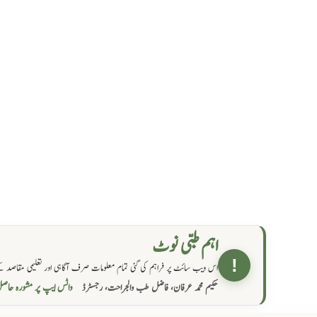
اہم طبی نوٹ
!
اس ویب سائٹ پر فراہم کی گئی تمام معلومات صرف آگاہی اور تعلیمی مقاصد کے
واٹس ایپ پر مشورہ  →
حکیم محمد عرفان، فاضل طب والجراحت، رجسٹرڈ