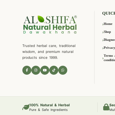
QUIC
Home
Shop
Diagnos
Trusted herbal care, traditional
Privacy
wisdom, and premium natural
Terms 
products since 1999.
conditi
100% Natural & Herbal
Se
Pure & Safe Ingredients
Mul