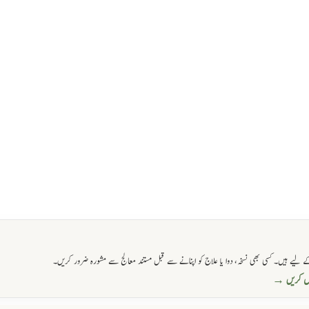
 لیے ہیں۔ کسی بھی نسخہ، دوا یا علاج کو اپنانے سے قبل مستند معالج سے مشورہ ضرور کریں۔
حاصل کریں