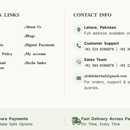
K LINKS
CONTACT INFO
About Us
Lahore, Pakistan
Full address available o
Blogs
Customer Support
is
Digital Payments
|
+92 324 0506070
+92 3
 Policy
My account
Sales Team
and
Herbs Index
|
+92 304 0506070
+92 3
ons
alshifaherbal@gmail.com
For orders, support & 
queries.
cure Payments
Fast Delivery Across Pa
tiple Safe Options
On Time, Every Time