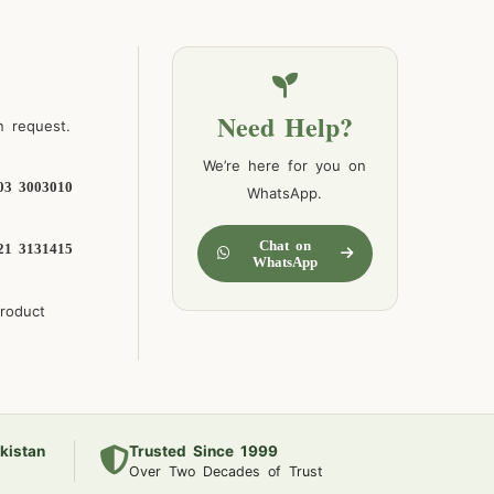
Need Help?
n request.
We’re here for you on
03 3003010
WhatsApp.
Chat on
21 3131415
WhatsApp
product
kistan
Trusted Since 1999
Over Two Decades of Trust