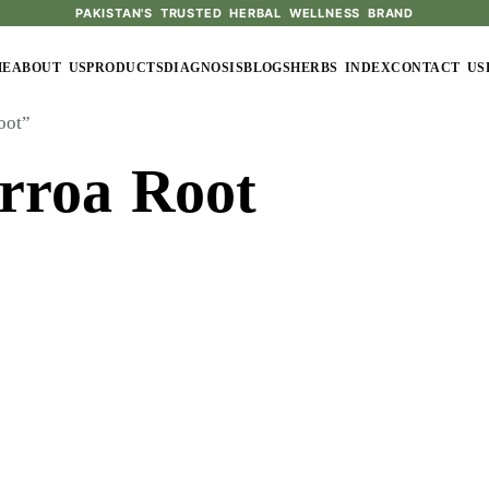
PAKISTAN'S TRUSTED HERBAL WELLNESS BRAND
ME
ABOUT US
PRODUCTS
DIAGNOSIS
BLOGS
HERBS INDEX
CONTACT US
oot”
rroa Root