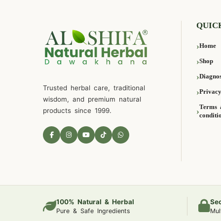
QUIC
Home
Shop
Diagnos
Trusted herbal care, traditional
Privacy
wisdom, and premium natural
Terms 
products since 1999.
conditi
100% Natural & Herbal
Se
Pure & Safe Ingredients
Mul