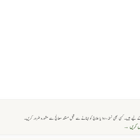
 لیے ہیں۔ کسی بھی نسخہ، دوا یا علاج کو اپنانے سے قبل مستند معالج سے مشورہ ضرور کریں۔
حاصل کریں