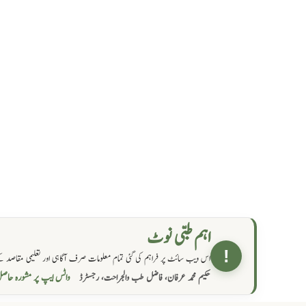
اہم طبی نوٹ
!
اس ویب سائٹ پر فراہم کی گئی تمام معلومات صرف آگاہی اور تعلیمی مقاصد کے
واٹس ایپ پر مشورہ  →
حکیم محمد عرفان، فاضل طب والجراحت، رجسٹرڈ