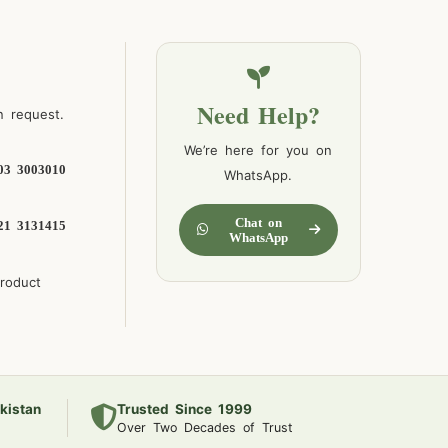
Need Help?
n request.
We’re here for you on
03 3003010
WhatsApp.
Chat on
21 3131415
WhatsApp
product
kistan
Trusted Since 1999
Over Two Decades of Trust