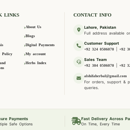
K LINKS
CONTACT INFO
About Us
Lahore, Pakistan
Full address available o
Blogs
Customer Support
is
Digital Payments
|
+92 324 0506070
+92 3
 Policy
My account
Sales Team
and
Herbs Index
|
+92 304 0506070
+92 3
ons
alshifaherbal@gmail.com
For orders, support & 
queries.
cure Payments
Fast Delivery Across Pa
tiple Safe Options
On Time, Every Time