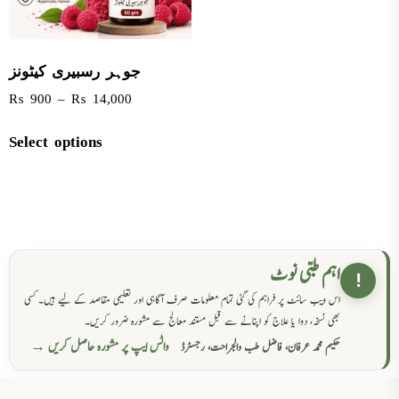
جوہر رسبیری کیٹونز
₨
900
–
₨
14,000
Select options
اہم طبی نوٹ
!
اس ویب سائٹ پر فراہم کی گئی تمام معلومات صرف آگاہی اور تعلیمی مقاصد کے لیے ہیں۔ کسی
بھی نسخہ، دوا یا علاج کو اپنانے سے قبل مستند معالج سے مشورہ ضرور کریں۔
واٹس ایپ پر مشورہ حاصل کریں →
حکیم محمد عرفان، فاضل طب والجراحت، رجسٹرڈ