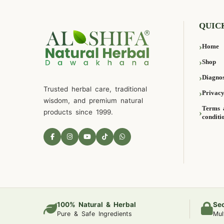
QUIC
Home
Shop
Diagnos
Trusted herbal care, traditional
Privacy
wisdom, and premium natural
Terms 
products since 1999.
conditi
100% Natural & Herbal
Se
Pure & Safe Ingredients
Mul