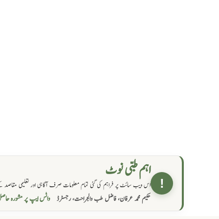
اہم طبی نوٹ
!
اس ویب سائٹ پر فراہم کی گئی تمام معلومات صرف آگاہی اور تعلیمی مقاصد کے
واٹس ایپ پر مشورہ  →
حکیم محمد عرفان، فاضل طب والجراحت، رجسٹرڈ