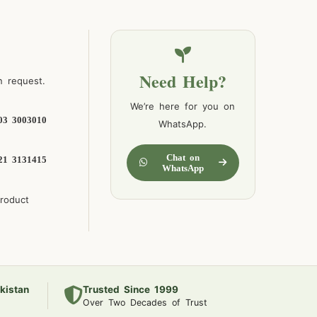
Need Help?
n request.
We’re here for you on
03 3003010
WhatsApp.
Chat on
21 3131415
WhatsApp
product
kistan
Trusted Since 1999
Over Two Decades of Trust