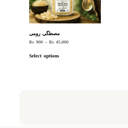
مصطگی رومی
₨
900
–
₨
45,000
Select options