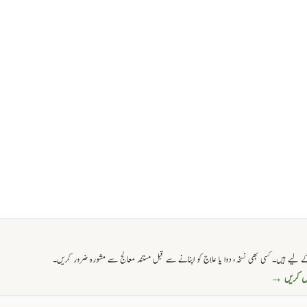
 لیے ہیں۔ کسی بھی نسخہ، دوا یا علاج کو اپنانے سے قبل مستند معالج سے مشورہ ضرور کریں۔
حاصل کریں