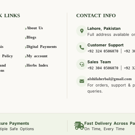
K LINKS
CONTACT INFO
About Us
Lahore, Pakistan
Full address available o
Blogs
Customer Support
is
Digital Payments
|
+92 324 0506070
+92 3
 Policy
My account
Sales Team
and
Herbs Index
|
+92 304 0506070
+92 3
ons
alshifaherbal@gmail.com
For orders, support & 
queries.
cure Payments
Fast Delivery Across Pa
tiple Safe Options
On Time, Every Time