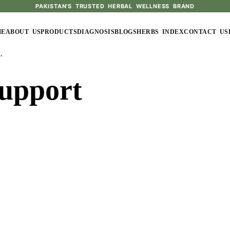
PAKISTAN'S TRUSTED HERBAL WELLNESS BRAND
ME
ABOUT US
PRODUCTS
DIAGNOSIS
BLOGS
HERBS INDEX
CONTACT US
”
Support