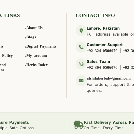
K LINKS
CONTACT INFO
About Us
Lahore, Pakistan
Full address available o
Blogs
Customer Support
is
Digital Payments
|
+92 324 0506070
+92 3
 Policy
My account
Sales Team
and
Herbs Index
|
+92 304 0506070
+92 3
ons
alshifaherbal@gmail.com
For orders, support & 
queries.
cure Payments
Fast Delivery Across Pa
tiple Safe Options
On Time, Every Time