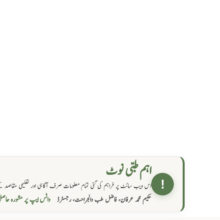
اہم طبی نوٹ
!
اس ویب سائٹ پر فراہم کی گئی تمام معلومات صرف آگاہی اور تعلیمی مقاصد کے
واٹس ایپ پر مشورہ  →
حکیم محمد عرفان، فاضل طب والجراحت، رجسٹرڈ