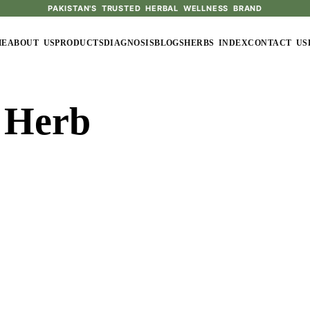
PAKISTAN'S TRUSTED HERBAL WELLNESS BRAND
ME
ABOUT US
PRODUCTS
DIAGNOSIS
BLOGS
HERBS INDEX
CONTACT US
 Herb