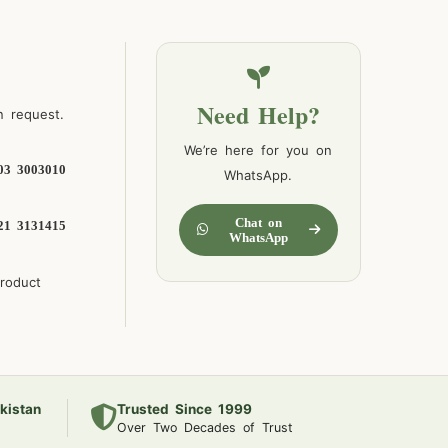
Need Help?
n request.
We’re here for you on
03 3003010
WhatsApp.
Chat on
21 3131415
WhatsApp
product
kistan
Trusted Since 1999
Over Two Decades of Trust