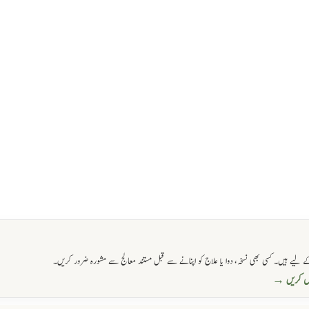
 لیے ہیں۔ کسی بھی نسخہ، دوا یا علاج کو اپنانے سے قبل مستند معالج سے مشورہ ضرور کریں۔
حاصل کریں