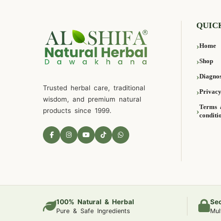
QUIC
Home
Shop
Diagnos
Trusted herbal care, traditional
Privacy
wisdom, and premium natural
Terms 
products since 1999.
conditi
100% Natural & Herbal
Se
Pure & Safe Ingredients
Mul