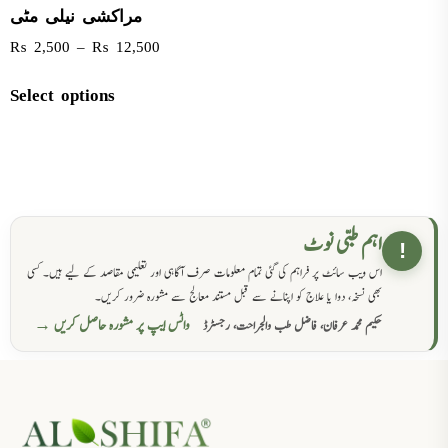
مراکشی نیلی مٹی
₨
2,500
–
₨
12,500
Select options
اہم طبی نوٹ
!
اس ویب سائٹ پر فراہم کی گئی تمام معلومات صرف آگاہی اور تعلیمی مقاصد کے لیے ہیں۔ کسی
بھی نسخہ، دوا یا علاج کو اپنانے سے قبل مستند معالج سے مشورہ ضرور کریں۔
واٹس ایپ پر مشورہ حاصل کریں →
حکیم محمد عرفان، فاضل طب والجراحت، رجسٹرڈ