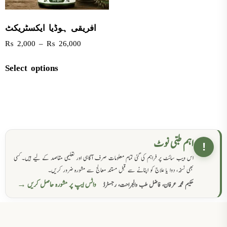
افریقی ہوڈیا ایکسٹریکٹ
₨
2,000
–
₨
26,000
Select options
اہم طبی نوٹ
!
اس ویب سائٹ پر فراہم کی گئی تمام معلومات صرف آگاہی اور تعلیمی مقاصد کے لیے ہیں۔ کسی
بھی نسخہ، دوا یا علاج کو اپنانے سے قبل مستند معالج سے مشورہ ضرور کریں۔
واٹس ایپ پر مشورہ حاصل کریں →
حکیم محمد عرفان، فاضل طب والجراحت، رجسٹرڈ