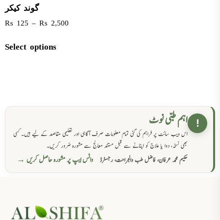
گوند کیکر
₨
125
–
₨
2,500
Select options
اہم طبی نوٹ
!
اس ویب سائٹ پر فراہم کی گئی تمام معلومات صرف آگاہی اور تعلیمی مقاصد کے لیے ہیں۔ کسی
بھی نسخہ، دوا یا علاج کو اپنانے سے قبل مستند معالج سے مشورہ ضرور کریں۔
واٹس ایپ پر مشورہ حاصل کریں →
حکیم محمد عرفان، فاضل طب والجراحت، رجسٹرڈ