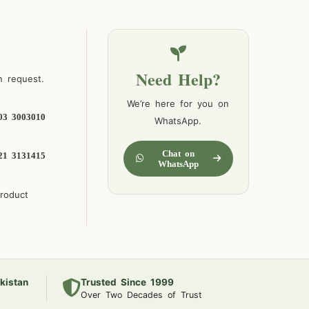
Need Help?
n request.
We’re here for you on
03 3003010
WhatsApp.
Chat on
21 3131415
WhatsApp
product
kistan
Trusted Since 1999
Over Two Decades of Trust