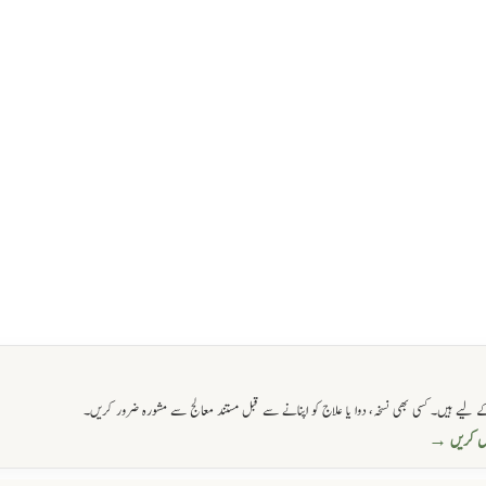
 لیے ہیں۔ کسی بھی نسخہ، دوا یا علاج کو اپنانے سے قبل مستند معالج سے مشورہ ضرور کریں۔
حاصل کریں