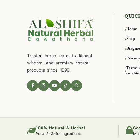
QUIC
Home
Shop
Diagnos
Trusted herbal care, traditional
Privacy
wisdom, and premium natural
Terms 
products since 1999.
conditi
100% Natural & Herbal
Se
Pure & Safe Ingredients
Mul