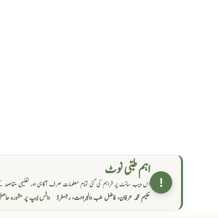
اہم طبی نوٹ
!
اس ویب سائٹ پر فراہم کی گئی تمام معلومات صرف آگاہی اور تعلیمی مقاصد کے
واٹس ایپ پر مشورہ  →
حکیم محمد عرفان، فاضل طب والجراحت، رجسٹرڈ