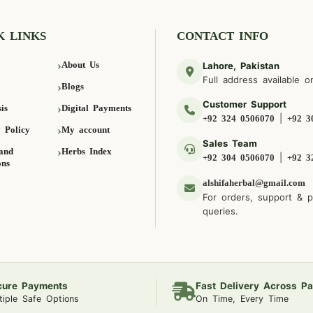
K LINKS
CONTACT INFO
About Us
Lahore, Pakistan
Full address available o
Blogs
Customer Support
is
Digital Payments
|
+92 324 0506070
+92 3
 Policy
My account
Sales Team
and
Herbs Index
|
+92 304 0506070
+92 3
ons
alshifaherbal@gmail.com
For orders, support & 
queries.
cure Payments
Fast Delivery Across Pa
tiple Safe Options
On Time, Every Time