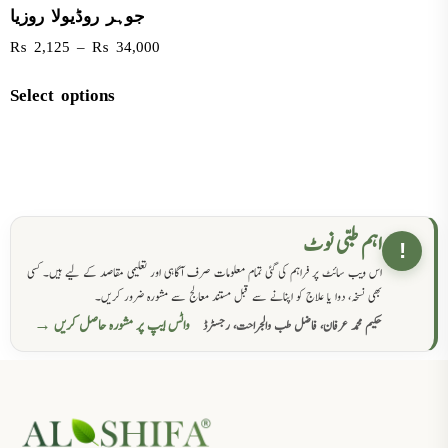
جوہر روڈیولا روزیا
₨
2,125
–
₨
34,000
Select options
اہم طبی نوٹ
!
اس ویب سائٹ پر فراہم کی گئی تمام معلومات صرف آگاہی اور تعلیمی مقاصد کے لیے ہیں۔ کسی
بھی نسخہ، دوا یا علاج کو اپنانے سے قبل مستند معالج سے مشورہ ضرور کریں۔
واٹس ایپ پر مشورہ حاصل کریں →
حکیم محمد عرفان، فاضل طب والجراحت، رجسٹرڈ